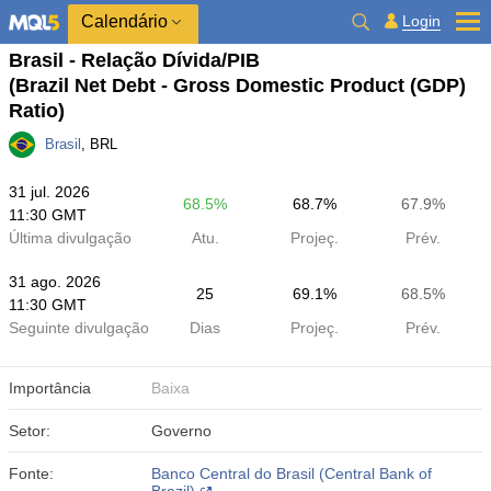
Calendário
Login
Brasil - Relação Dívida/PIB
(Brazil Net Debt - Gross Domestic Product (GDP)
Ratio)
Brasil
, BRL
31 jul. 2026
68.5%
68.7%
67.9%
11:30 GMT
Última divulgação
Atu.
Projeç.
Prév.
31 ago. 2026
25
69.1%
68.5%
11:30 GMT
Seguinte divulgação
Dias
Projeç.
Prév.
Importância
Baixa
Setor:
Governo
Fonte:
Banco Central do Brasil (Central Bank of