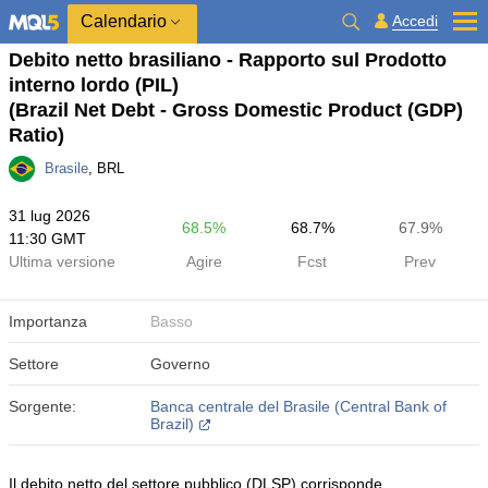
Calendario
Accedi
Debito netto brasiliano - Rapporto sul Prodotto
interno lordo (PIL)
(Brazil Net Debt - Gross Domestic Product (GDP)
Ratio)
Brasile
, BRL
31 lug 2026
68.5%
68.7%
67.9%
11:30 GMT
Ultima versione
Agire
Fcst
Prev
Importanza
Basso
Settore
Governo
Sorgente:
Banca centrale del Brasile (Central Bank of
Brazil)
Il debito netto del settore pubblico (DLSP) corrisponde