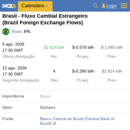
Calendário
Login
Brasil - Fluxo Cambial Estrangeiro
(Brazil Foreign Exchange Flows)
Brasil
, BRL
5 ago. 2026
$​2.814 bilh
$​-0.578 bilh
$​-1.065 bilh
17:30 GMT
Última divulgação
Atu.
Projeç.
Prév.
12 ago. 2026
4
$​-0.280 bilh
$​2.814 bilh
17:30 GMT
Seguinte divulgação
Dias
Projeç.
Prév.
Importância
Baixa
Setor:
Dinheiro
Fonte:
Banco Central do Brasil (Central Bank of
Brazil)