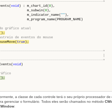
----------------------------------------------------+
vents(
void
) : m_chart_id(
0
),

              m_subwin(
0
),

              m_indicator_name(
""
),

              m_program_name(PROGRAM_NAME)

do gráfico atual
();
astreio de eventos do mouse
ouseMove(
true
);
----------------------------------------------------+
                                                    |
----------------------------------------------------+
Events(
void
)

ráfico
();
mente, a classe de cada controle terá o seu próprio processador de 
ra gerenciar o formulário. Todos eles serão chamados no método
CWi
CWindow
: