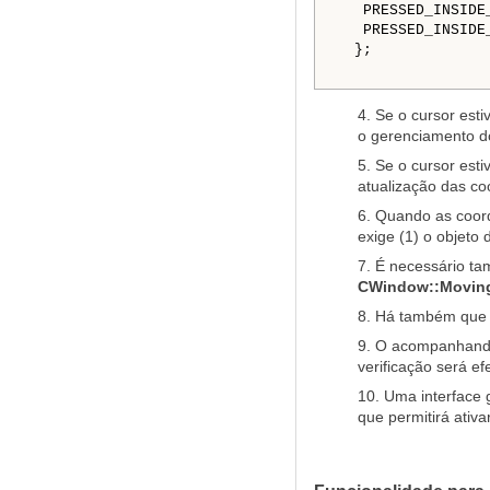
   PRESSED_INSIDE
   PRESSED_INSIDE
  };

4. Se o cursor est
o gerenciamento d
5. Se o cursor est
atualização das co
6. Quando as coord
exige (1) o objeto
7. É necessário ta
CWindow::Movin
8. Há também que se
9. O acompanhando 
verificação será ef
10. Uma interface 
que permitirá ativa