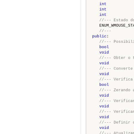
int
           
int
           
int
           
//--- Estado d
   ENUM_WMOUSE_ST
//---
public
:

//--- Possibil
bool
          
void
          
//--- Obter o 
void
          
//--- Converte
void
          
//--- Verifica
bool
          
//--- Zerando 
void
          
//--- Verifica
void
          
//--- Verifica
void
          
//--- Definir 
void
          
//--- Atualiza