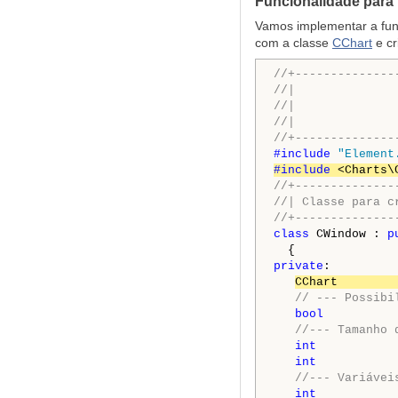
Funcionalidade para
Vamos implementar a func
com a classe
CChart
e cr
//+--------------
//|              
//|              
//|              
//+--------------
#include 
"Element
#include 
<Charts\
//+--------------
//| Classe para c
//+--------------
class
 CWindow : 
p
private
:

CChart        
// --- Possibi
bool
          
//--- Tamanho 
int
           
int
           
//--- Variávei
int
           