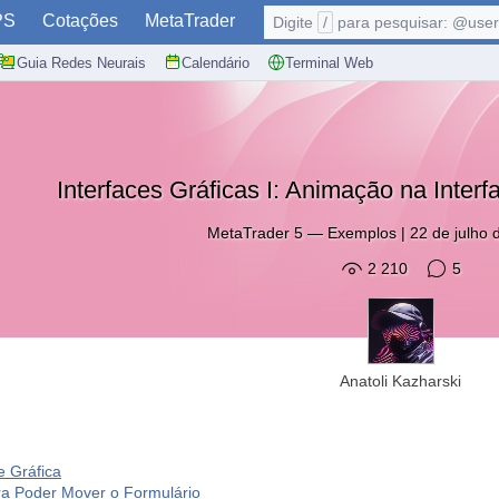
PS
Cotações
MetaTrader
Digite
/
para pesquisar: @user,
Guia Redes Neurais
Calendário
Terminal Web
Interfaces Gráficas I: Animação na Interf
MetaTrader 5
—
Exemplos
|
22 de julho 
2 210
5
Anatoli Kazharski
e Gráfica
ra Poder Mover o Formulário