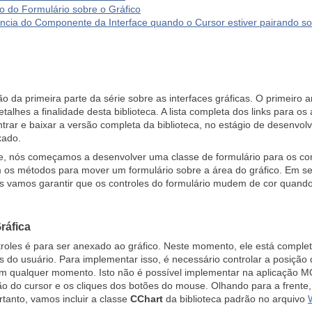
o do Formulário sobre o Gráfico
ncia do Componente da Interface quando o Cursor estiver pairando so
ão da primeira parte da série sobre as interfaces gráficas. O primeiro a
talhes a finalidade desta biblioteca. A lista completa dos links para os
ar e baixar a versão completa da biblioteca, no estágio de desenvol
xado.
e, nós começamos a desenvolver uma classe de formulário para os cont
 os métodos para mover um formulário sobre a área do gráfico. Em se
nós vamos garantir que os controles do formulário mudem de cor quando
ráfica
troles é para ser anexado ao gráfico. Neste momento, ele está complet
s do usuário. Para implementar isso, é necessário controlar a posição
 qualquer momento. Isto não é possível implementar na aplicação MQL
 do cursor e os cliques dos botões do mouse. Olhando para a frente,
rtanto, vamos incluir a classe
CChart
da biblioteca padrão no arquivo