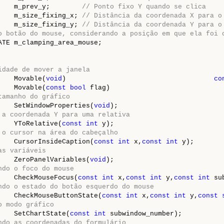
    m_prev_y;        
// Ponto fixo Y quando se clica
    m_size_fixing_x; 
// Distância da coordenada X para o
    m_size_fixing_y; 
// Distância da coordenada Y para o
o botão do mouse, considerando a posição em que ela foi 
ATE m_clamping_area_mouse;

idade de mover a janela
    Movable(
void
)                                     
co
    Movable(
const
bool
 flag)                            
tamanho do gráfico
    SetWindowProperties(
void
);

 a coordenada Y para uma relativa
    YToRelative(
const
int
 y);

 o cursor na área do cabeçalho 
    CursorInsideCaption(
const
int
 x,
const
int
 y);

as variáveis
    ZeroPanelVariables(
void
);

ndo o foco do mouse
    CheckMouseFocus(
const
int
 x,
const
int
 y,
const
int
 su
ndo o estado do botão esquerdo do mouse
    CheckMouseButtonState(
const
int
 x,
const
int
 y,
const
o modo gráfico
    SetChartState(
const
int
 subwindow_number);

ndo as coordenadas do formulário