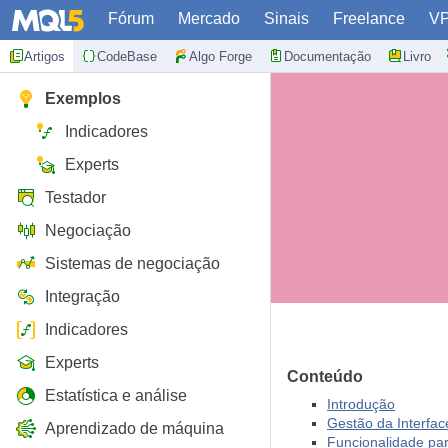
Fórum
Mercado
Sinais
Freelance
V
Artigos
CodeBase
Algo Forge
Documentação
Livro
Exemplos
Indicadores
Experts
Testador
Negociação
Sistemas de negociação
Integração
Indicadores
Experts
Conteúdo
Estatística e análise
Introdução
Gestão da Interfac
Aprendizado de máquina
Funcionalidade pa