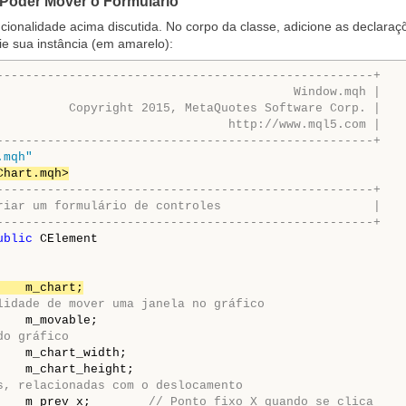
 Poder Mover o Formulário
ionalidade acima discutida. No corpo da classe, adicione as declaraç
ie sua instância (em amarelo):
----------------------------------------------------+
                                         Window.mqh |
          Copyright 2015, MetaQuotes Software Corp. |
                                http://www.mql5.com |
----------------------------------------------------+
.mqh"
Chart.mqh>
----------------------------------------------------+
riar um formulário de controles                     |
----------------------------------------------------+
ublic
 CElement

    m_chart;
lidade de mover uma janela no gráfico
    m_movable;

do gráfico
    m_chart_width;

    m_chart_height;

s, relacionadas com o deslocamento
    m_prev_x;        
// Ponto fixo X quando se clica