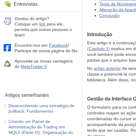
Entrevistas
Teste de Moviment
Alteração da Aparê
Conclusão
Gostou do artigo?
Coloque um
link
para ele,
permita que outras pessoas o
Introdução
leiam
Este artigo é a continuaç
Encontre-nos em
Facebook
!
(Capítulo 1)
explica em de
Participe de nossa página de fãs
você também pode encontr
pastas que o arquivo bai
Aproveite as novas vantagens
do
MetaTrader 5
No
artigo anterior
da séri
classe e preenchê-la com
biblioteca. Além disso, 
Artigos semelhantes
Gestão da Interface G
Desenvolvendo uma estratégia de
O formulário para os con
pullback: Fundamentos
controles reajam as açõe
coordenadas do cursor em
Criando um Painel de
acompanhando da posição
Administração de Trading em
terão que ser usadas. Po
MQL5 (Parte IX): Organização do