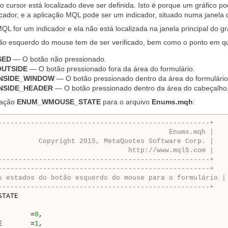
o cursor está localizado deve ser definida. Isto é porque um gráfico pod
icador, e a aplicação MQL pode ser um indicador, situado numa janela di
QL for um indicador e ela não está localizada na janela principal do g
ão esquerdo do mouse tem de ser verificado, bem como o ponto em que
SED
— O botão não pressionado.
UTSIDE
— O botão pressionado fora da área do formulário.
NSIDE_WINDOW
— O botão pressionado dentro da área do formulário
NSIDE_HEADER
— O botão pressionado dentro da área do cabeçalho
ração
ENUM_WMOUSE_STATE
para o arquivo
Enums.mqh
:
----------------------------------------------------+
                                          Enums.mqh |
          Copyright 2015, MetaQuotes Software Corp. |
                                http://www.mql5.com |
----------------------------------------------------+
----------------------------------------------------+
s estados do botão esquerdo do mouse para o formulário |
----------------------------------------------------+
TATE

        =
0
,

E       =
1
,
