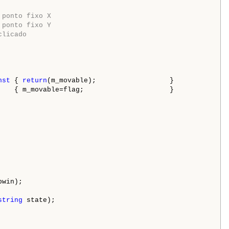
 ponto fixo X
 ponto fixo Y
clicado
nst
 { 
return
(m_movable);                  }

    { m_movable=flag;                     }

bwin);

string
 state);
