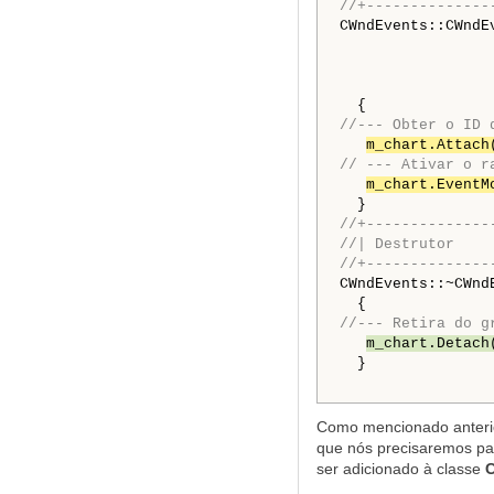
//+--------------
CWndEvents::CWndE
                 
                 
                 
//--- Obter o ID 
m_chart.Attach
// --- Ativar o r
m_chart.EventM
//+--------------
//| Destrutor    
//+--------------
CWndEvents::~CWnd
//--- Retira do g
m_chart.Detach
  }

Como mencionado anterior
que nós precisaremos pa
ser adicionado à classe