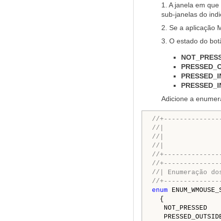
1. A janela em que 
sub-janelas do ind
2. Se a aplicação M
3. O estado do bot
NOT_PRES
PRESSED_O
PRESSED_I
PRESSED_I
Adicione a enume
//+--------------
//|              
//|              
//|              
//+--------------
//+--------------
//| Enumeração do
//+--------------
enum
 ENUM_WMOUSE_S
  {

   NOT_PRESSED   
   PRESSED_OUTSID