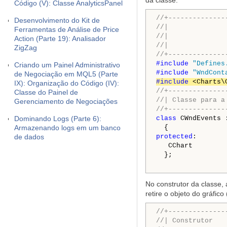
da classe.
Código (V): Classe AnalyticsPanel
//+--------------
Desenvolvimento do Kit de
//|              
Ferramentas de Análise de Price
//|              
Action (Parte 19): Analisador
//|              
ZigZag
//+--------------
#include 
"Defines
Criando um Painel Administrativo
#include 
"WndCont
de Negociação em MQL5 (Parte
#include 
<Charts\
IX): Organização do Código (IV):
//+--------------
Classe do Painel de
//| Classe para a
Gerenciamento de Negociações
//+--------------
Dominando Logs (Parte 6):
class
 CWndEvents 
Armazenando logs em um banco
de dados
protected
:

   CChart         
  };

No construtor da classe, 
retire o objeto do gráfic
//+--------------
//| Construtor   