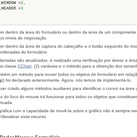
_WINDOW =
2
,

_HEADER =
3
iver dentro da área do formulário ou dentro da área de um componente 
os níveis de negociação.
iver dentro da área de captura do cabeçalho e o botão esquerdo do m
ordenadas do formulário.
enadas são atualizadas, é realizado uma verificação por deixar a área d
 da classe
CChart
, (2) variáveis ​​e o método para a obtenção dos taman
mbém um método para mover todos os objetos do formulário em relação
g
() foi declarado anteriormente. Agora, nós temos de implementá-lo.
r criado alguns métodos auxiliares para identificar o cursor na área d
do foco do mouse irá funcionar para todos os objetos que constituem
etuada.
gráfica com a capacidade de movê-la sobre o gráfico não é sempre ne
r/desativar esse recurso.