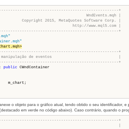
----------------------------------------------------+
                                      WndEvents.mqh |
          Copyright 2015, MetaQuotes Software Corp. |
                                http://www.mql5.com |
----------------------------------------------------+
.mqh"
ainer.mqh"
Chart.mqh>
----------------------------------------------------+
 manipulação de eventos                             |
----------------------------------------------------+
: 
public
 CWndContainer

   m_chart;

anexe o objeto para o gráfico atual, tendo obtido o seu identificador,
o (destacado em verde no código abaixo). Caso contrário, quando o pro
----------------------------------------------------+
                                                    |