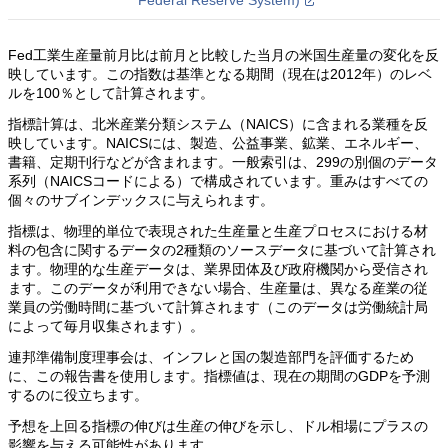
Federal Reserve System)
Fed工業生産量前月比は前月と比較した当月の米国生産量の変化を反
映しています。この指数は基準となる期間（現在は2012年）のレベ
ルを100％として計算されます。
指標計算は、北米産業分類システム（NAICS）に含まれる業種を反
映しています。NAICSには、製造、公益事業、鉱業、エネルギー、
書籍、定期刊行などが含まれます。一般索引は、299の別個のデータ
系列（NAICSコードによる）で構成されています。重みはすべての
個々のサブインデックスに与えられます。
指標は、物理的単位で表現された生産量と生産プロセスにおける材
料の包含に関するデータの2種類のソースデータに基づいて計算され
ます。物理的な生産データは、業界団体及び政府機関から受信され
ます。このデータが利用できない場合、生産量は、異なる産業の従
業員の労働時間に基づいて計算されます（このデータは労働統計局
によって毎月収集されます）。
連邦準備制度理事会は、インフレと国の製造部門を評価するため
に、この報告書を使用します。指標値は、現在の期間のGDPを予測
するのに役立ちます。
予想を上回る指標の伸びは生産の伸びを示し、ドル相場にプラスの
影響を与える可能性があります。