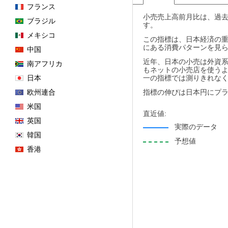
フランス
小売売上高前月比は、過
ブラジル
す。
メキシコ
この指標は、日本経済の
にある消費パターンを見ら
中国
近年、日本の小売は外資系
南アフリカ
もネットの小売店を使う
日本
一の指標では測りきれな
欧州連合
指標の伸びは日本円にプ
米国
直近値:
英国
実際のデータ
韓国
予想値
香港