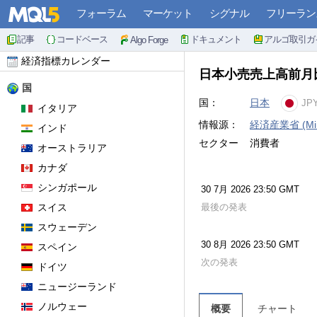
フォーラム
マーケット
シグナル
フリーラン
記事
コードベース
ドキュメント
アルゴ取引ガ
Algo Forge
経済指標カレンダー
日本小売売上高前月
国
国：
日本
JP
イタリア
情報源：
経済産業省 (Minist
インド
セクター
消費者
オーストラリア
カナダ
シンガポール
30 7月 2026 23:50 GMT
スイス
最後の発表
スウェーデン
30 8月 2026 23:50 GMT
スペイン
次の発表
ドイツ
ニュージーランド
ノルウェー
概要
チャート