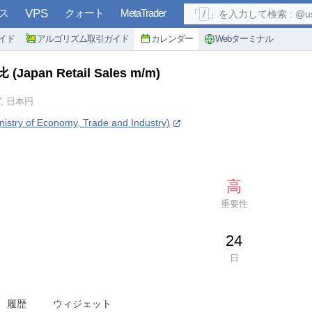
ス
VPS
クォート
MetaTrader
「
/
」を入力して検索 : @user, 
イド
アルゴリズム取引ガイド
カレンダー
Webターミナル
比
(Japan Retail Sales m/m)
Y, 日本円
ry of Economy, Trade and Industry)
高
重要性
24
日
履歴
ウィジェット