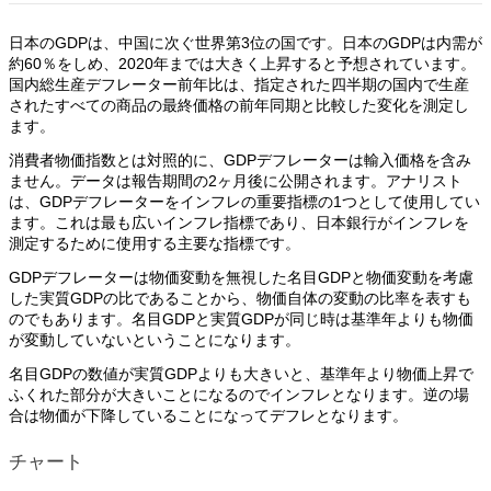
日本のGDPは、中国に次ぐ世界第3位の国です。日本のGDPは内需が
約60％をしめ、2020年までは大きく上昇すると予想されています。
国内総生産デフレーター前年比は、指定された四半期の国内で生産
されたすべての商品の最終価格の前年同期と比較した変化を測定し
ます。
消費者物価指数とは対照的に、GDPデフレーターは輸入価格を含み
ません。データは報告期間の2ヶ月後に公開されます。アナリスト
は、GDPデフレーターをインフレの重要指標の1つとして使用してい
ます。これは最も広いインフレ指標であり、日本銀行がインフレを
測定するために使用する主要な指標です。
GDPデフレーターは物価変動を無視した名目GDPと物価変動を考慮
した実質GDPの比であることから、物価自体の変動の比率を表すも
のでもあります。名目GDPと実質GDPが同じ時は基準年よりも物価
が変動していないということになります。
名目GDPの数値が実質GDPよりも大きいと、基準年より物価上昇で
ふくれた部分が大きいことになるのでインフレとなります。逆の場
合は物価が下降していることになってデフレとなります。
チャート