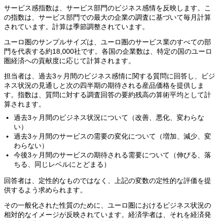
サービス感指数は、サービス部門のビジネス感情を反映します。こ
の指数は、サービス部門での最大の企業の調査に基づいて毎月計算
されています。計算は季節調整されています。
ユーロ圏のサンプルサイズは、ユーロ圏のサービス業のすべての部
門を代表する約18,000社です。各国の企業数は、特定の国のユーロ
圏経済への貢献度に応じて計算されます。
担当者は、過去3ヶ月間のビジネス感情に関する質問に回答し、ビジ
ネス状況の見通しと次の四半期の期待される産品価格を提供しま
す。指数は、質問に対する調査回答の要約残高の算術平均として計
算されます。
過去3ヶ月間のビジネス状況について（改善、悪化、変わらな
い）
過去3ヶ月間のサービスの需要の変化について（増加、減少、変
わらない）
今後3ヶ月間のサービスの期待される需要について（伸びる、落
ちる、同じレベルにとどまる）
回答者は、定性的なものではなく、上記の変数の定性的な評価を提
供するよう求められます。
その一般化された性質のために、ユーロ圏におけるビジネス状況の
相対的なイメージが反映されています。経済学者は、それを経済発