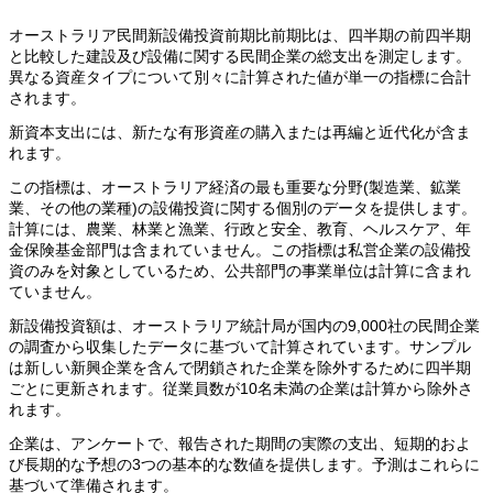
オーストラリア民間新設備投資前期比前期比は、四半期の前四半期
と比較した建設及び設備に関する民間企業の総支出を測定します。
異なる資産タイプについて別々に計算された値が単一の指標に合計
されます。
新資本支出には、新たな有形資産の購入または再編と近代化が含ま
れます。
この指標は、オーストラリア経済の最も重要な分野(製造業、鉱業
業、その他の業種)の設備投資に関する個別のデータを提供します。
計算には、農業、林業と漁業、行政と安全、教育、ヘルスケア、年
金保険基金部門は含まれていません。この指標は私営企業の設備投
資のみを対象としているため、公共部門の事業単位は計算に含まれ
ていません。
新設備投資額は、オーストラリア統計局が国内の9,000社の民間企業
の調査から収集したデータに基づいて計算されています。サンプル
は新しい新興企業を含んで閉鎖された企業を除外するために四半期
ごとに更新されます。従業員数が10名未満の企業は計算から除外さ
れます。
企業は、アンケートで、報告された期間の実際の支出、短期的およ
び長期的な予想の3つの基本的な数値を提供します。予測はこれらに
基づいて準備されます。