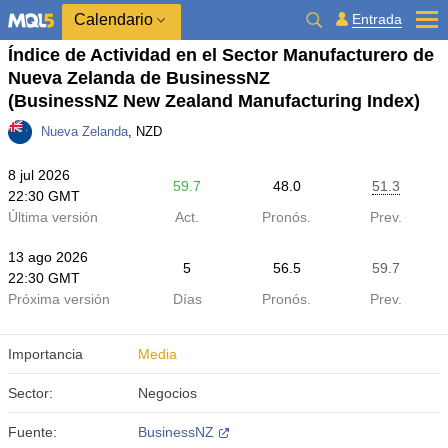
Calendario
Entrada
Índice de Actividad en el Sector Manufacturero de
Nueva Zelanda de BusinessNZ
(BusinessNZ New Zealand Manufacturing Index)
Nueva Zelanda
, NZD
8 jul 2026
59.7
48.0
51.3
22:30 GMT
Última versión
Act.
Pronós.
Prev.
13 ago 2026
5
56.5
59.7
22:30 GMT
Próxima versión
Días
Pronós.
Prev.
Importancia
Media
Sector:
Negocios
Fuente:
BusinessNZ