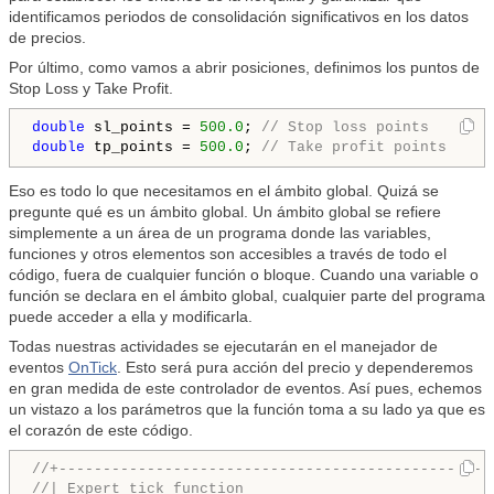
identificamos periodos de consolidación significativos en los datos
de precios.
Por último, como vamos a abrir posiciones, definimos los puntos de
Stop Loss y Take Profit.
double
 sl_points = 
500.0
; 
// Stop loss points
double
 tp_points = 
500.0
; 
// Take profit points
Eso es todo lo que necesitamos en el ámbito global. Quizá se
pregunte qué es un ámbito global. Un ámbito global se refiere
simplemente a un área de un programa donde las variables,
funciones y otros elementos son accesibles a través de todo el
código, fuera de cualquier función o bloque. Cuando una variable o
función se declara en el ámbito global, cualquier parte del programa
puede acceder a ella y modificarla.
Todas nuestras actividades se ejecutarán en el manejador de
eventos
OnTick
. Esto será pura acción del precio y dependeremos
en gran medida de este controlador de eventos. Así pues, echemos
un vistazo a los parámetros que la función toma a su lado ya que es
el corazón de este código.
//+-------------------------------------------------
//| Expert tick function                            