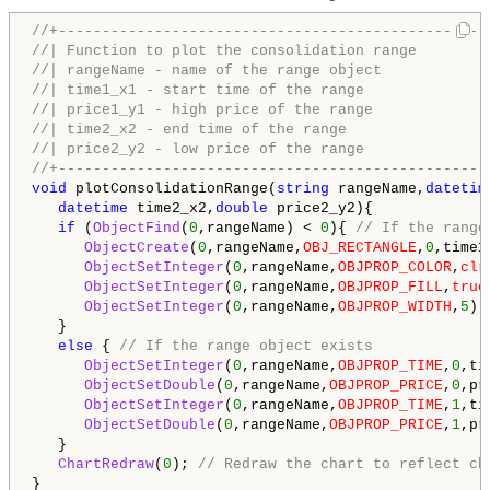
//+-------------------------------------------------
//| Function to plot the consolidation range        
//| rangeName - name of the range object            
//| time1_x1 - start time of the range              
//| price1_y1 - high price of the range             
//| time2_x2 - end time of the range                
//| price2_y2 - low price of the range              
//+-------------------------------------------------
void
 plotConsolidationRange(
string
 rangeName,
datetim
datetime
 time2_x2,
double
 price2_y2){

if
 (
ObjectFind
(
0
,rangeName) < 
0
){ 
// If the range
ObjectCreate
(
0
,rangeName,
OBJ_RECTANGLE
,
0
,time1
ObjectSetInteger
(
0
,rangeName,
OBJPROP_COLOR
,
clr
ObjectSetInteger
(
0
,rangeName,
OBJPROP_FILL
,
true
ObjectSetInteger
(
0
,rangeName,
OBJPROP_WIDTH
,
5
);
   }

else
 { 
// If the range object exists
ObjectSetInteger
(
0
,rangeName,
OBJPROP_TIME
,
0
,ti
ObjectSetDouble
(
0
,rangeName,
OBJPROP_PRICE
,
0
,pr
ObjectSetInteger
(
0
,rangeName,
OBJPROP_TIME
,
1
,ti
ObjectSetDouble
(
0
,rangeName,
OBJPROP_PRICE
,
1
,pr
   }

ChartRedraw
(
0
); 
// Redraw the chart to reflect ch