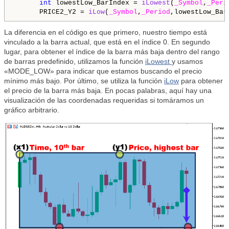
int
 lowestLow_BarIndex = 
iLowest
(
_Symbol
,
_Peri
      PRICE2_Y2 = 
iLow
(
_Symbol
,
_Period
,lowestLow_Bar
La diferencia en el código es que primero, nuestro tiempo está
vinculado a la barra actual, que está en el índice 0. En segundo
lugar, para obtener el índice de la barra más baja dentro del rango
de barras predefinido, utilizamos la función
iLowest
y usamos
«MODE_LOW» para indicar que estamos buscando el precio
mínimo más bajo. Por último, se utiliza la función
iLow
para obtener
el precio de la barra más baja. En pocas palabras, aquí hay una
visualización de las coordenadas requeridas si tomáramos un
gráfico arbitrario.