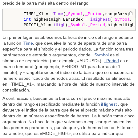
precio de la barra más alta dentro del rango.
      TIME1_X1 = 
iTime
(
_Symbol
,
_Period
,rangeBars); 
/
int
 highestHigh_BarIndex = 
iHighest
(
_Symbol
,
_P
      PRICE1_Y1 = 
iHigh
(
_Symbol
,
_Period
,highestHigh_
En primer lugar, establecemos la hora de inicio del rango mediante
la función
iTime
, que devuelve la hora de apertura de una barra
específica para el símbolo y el periodo dados. La función toma tres
parámetros de entrada o argumentos, donde
_Symbol
es el
símbolo de negociación (por ejemplo, «AUDUSD»),
_Period
es el
marco temporal (por ejemplo, PERIOD_M1 para barras de 1
minuto), y «rangeBars» es el índice de la barra que se encuentra el
número especificado de períodos atrás. El resultado se almacena
en «TIME1_X1», marcando la hora de inicio de nuestro intervalo de
consolidación.
A continuación, buscamos la barra con el precio máximo más alto
dentro del rango especificado mediante la función
iHighest
, que
devuelve el índice de la barra que tiene el precio máximo más alto
dentro de un número especificado de barras. La función toma cinco
argumentos. No hace falta que volvamos a explicar qué hacen los
dos primeros parámetros, puesto que ya lo hemos hecho. El tercer
parámetro, que es «MODE_HIGH», se utiliza para indicar que