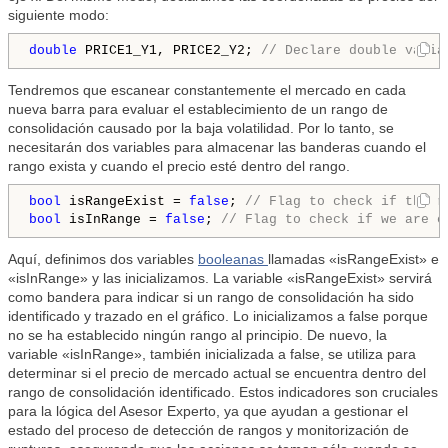
siguiente modo:
double
 PRICE1_Y1, PRICE2_Y2; 
// Declare double varia
Tendremos que escanear constantemente el mercado en cada
nueva barra para evaluar el establecimiento de un rango de
consolidación causado por la baja volatilidad. Por lo tanto, se
necesitarán dos variables para almacenar las banderas cuando el
rango exista y cuando el precio esté dentro del rango.
bool
 isRangeExist = 
false
; 
// Flag to check if the r
bool
 isInRange = 
false
; 
// Flag to check if we are c
Aquí, definimos dos variables
booleanas
llamadas «isRangeExist» e
«isInRange» y las inicializamos. La variable «isRangeExist» servirá
como bandera para indicar si un rango de consolidación ha sido
identificado y trazado en el gráfico. Lo inicializamos a false porque
no se ha establecido ningún rango al principio. De nuevo, la
variable «isInRange», también inicializada a false, se utiliza para
determinar si el precio de mercado actual se encuentra dentro del
rango de consolidación identificado. Estos indicadores son cruciales
para la lógica del Asesor Experto, ya que ayudan a gestionar el
estado del proceso de detección de rangos y monitorización de