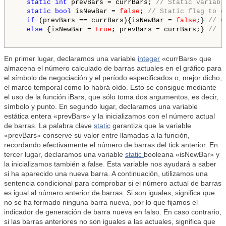
static
int
 prevBars = currBars; 
// Static variabl
static
bool
 isNewBar = 
false
; 
// Static flag to c
if
 (prevBars == currBars){isNewBar = 
false
;} 
// C
else
 {isNewBar = 
true
; prevBars = currBars;} 
// I
En primer lugar, declaramos una variable
integer
«currBars» que
almacena el número calculado de barras actuales en el gráfico para
el símbolo de negociación y el período especificados o, mejor dicho,
el marco temporal como lo habrá oído. Esto se consigue mediante
el uso de la función iBars, que sólo toma dos argumentos, es decir,
símbolo y punto. En segundo lugar, declaramos una variable
estática entera «prevBars» y la inicializamos con el número actual
de barras. La palabra clave
static
garantiza que la variable
«prevBars» conserve su valor entre llamadas a la función,
recordando efectivamente el número de barras del tick anterior. En
tercer lugar, declaramos una variable
static
booleana «isNewBar» y
la inicializamos también a false. Esta variable nos ayudará a saber
si ha aparecido una nueva barra. A continuación, utilizamos una
sentencia condicional para comprobar si el número actual de barras
es igual al número anterior de barras. Si son iguales, significa que
no se ha formado ninguna barra nueva, por lo que fijamos el
indicador de generación de barra nueva en falso. En caso contrario,
si las barras anteriores no son iguales a las actuales, significa que