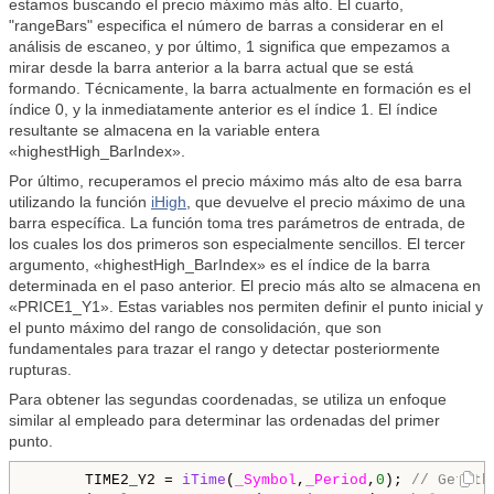
estamos buscando el precio máximo más alto. El cuarto,
"rangeBars" especifica el número de barras a considerar en el
análisis de escaneo, y por último, 1 significa que empezamos a
mirar desde la barra anterior a la barra actual que se está
formando. Técnicamente, la barra actualmente en formación es el
índice 0, y la inmediatamente anterior es el índice 1. El índice
resultante se almacena en la variable entera
«highestHigh_BarIndex».
Por último, recuperamos el precio máximo más alto de esa barra
utilizando la función
iHigh
, que devuelve el precio máximo de una
barra específica. La función toma tres parámetros de entrada, de
los cuales los dos primeros son especialmente sencillos. El tercer
argumento, «highestHigh_BarIndex» es el índice de la barra
determinada en el paso anterior. El precio más alto se almacena en
«PRICE1_Y1». Estas variables nos permiten definir el punto inicial y
el punto máximo del rango de consolidación, que son
fundamentales para trazar el rango y detectar posteriormente
rupturas.
Para obtener las segundas coordenadas, se utiliza un enfoque
similar al empleado para determinar las ordenadas del primer
punto.
      TIME2_Y2 = 
iTime
(
_Symbol
,
_Period
,
0
); 
// Get th