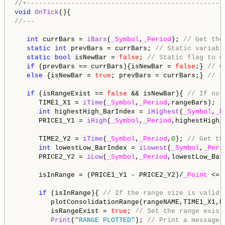
//+-------------------------------------------------
void
OnTick
//---
int
 currBars = 
iBars
(
_Symbol
,
_Period
); 
// Get the
static
int
 prevBars = currBars; 
// Static variabl
static
bool
 isNewBar = 
false
; 
// Static flag to c
if
 (prevBars == currBars){isNewBar = 
false
;} 
// C
else
 {isNewBar = 
true
; prevBars = currBars;} 
// I
if
 (isRangeExist == 
false
 && isNewBar){ 
// If no 
      TIME1_X1 = 
iTime
(
_Symbol
,
_Period
,rangeBars); 
/
int
 highestHigh_BarIndex = 
iHighest
(
_Symbol
,
_P
      PRICE1_Y1 = 
iHigh
(
_Symbol
,
_Period
,highestHigh_
      TIME2_Y2 = 
iTime
(
_Symbol
,
_Period
,
0
); 
// Get th
int
 lowestLow_BarIndex = 
iLowest
(
_Symbol
,
_Peri
      PRICE2_Y2 = 
iLow
(
_Symbol
,
_Period
,lowestLow_Bar
      isInRange = (PRICE1_Y1 - PRICE2_Y2)/
_Point
 <= 
if
 (isInRange){ 
// If the range size is valid
         plotConsolidationRange(rangeNAME,TIME1_X1,P
         isRangeExist = 
true
; 
// Set the range exist
Print
(
"RANGE PLOTTED"
); 
// Print a message 