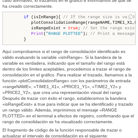
caso afirmativo, lo trazamos en el gráfico e informamos de que se
ha creado correctamente.
if
 (isInRange){ 
// If the range size is valid
         plotConsolidationRange(rangeNAME,TIME1_X1,P
         isRangeExist = 
true
; 
// Set the range exist
Print
(
"RANGE PLOTTED"
); 
// Print a message 
      }
Aquí comprobamos si el rango de consolidación identificado es
válido evaluando la variable «isInRange». Si la bandera de la
variable es verdadera, indicando que el tamaño del rango está
dentro de los límites aceptables, procedemos a trazar el rango de
consolidación en el gráfico. Para realizar el trazado, llamamos a la
función «plotConsolidationRange» con los parámetros de entrada
«rangeNAME», «TIME1_X1», «PRICE1_Y1», «TIME2_Y2» y
«PRICE2_Y2», que crea una representación visual del rango.
Después de trazar con éxito el rango, establecemos la bandera
«isRangeExist» a true para indicar que se ha identificado y trazado
un rango válido. Además, imprimimos el mensaje «RANGE
PLOTTED» en el terminal a efectos de registro, confirmando que el
rango de consolidación se ha visualizado correctamente.
El fragmento de código de la función responsable de trazar o
actualizar el intervalo de consolidación es el siguiente: