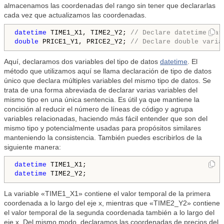
almacenamos las coordenadas del rango sin tener que declararlas
cada vez que actualizamos las coordenadas.
datetime
 TIME1_X1, TIME2_Y2; 
// Declare datetime var
double
 PRICE1_Y1, PRICE2_Y2; 
// Declare double varia
Aquí, declaramos dos variables del tipo de datos
datetime
. El
método que utilizamos aquí se llama declaración de tipo de datos
único que declara múltiples variables del mismo tipo de datos. Se
trata de una forma abreviada de declarar varias variables del
mismo tipo en una única sentencia. Es útil ya que mantiene la
concisión al reducir el número de líneas de código y agrupa
variables relacionadas, haciendo más fácil entender que son del
mismo tipo y potencialmente usadas para propósitos similares
manteniendo la consistencia. También puedes escribirlos de la
siguiente manera:
datetime
datetime
 TIME2_Y2;
La variable «TIME1_X1» contiene el valor temporal de la primera
coordenada a lo largo del eje x, mientras que «TIME2_Y2» contiene
el valor temporal de la segunda coordenada también a lo largo del
eje x. Del mismo modo, declaramos las coordenadas de precios del