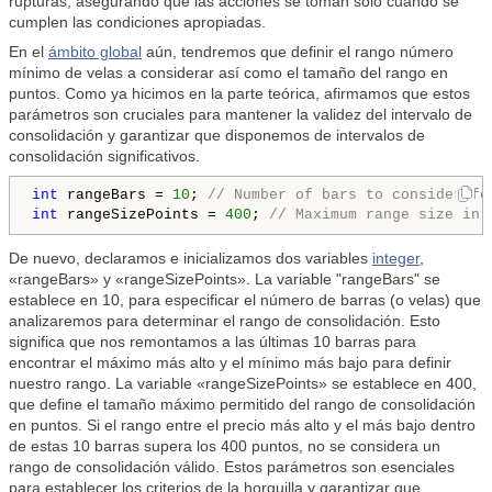
rupturas, asegurando que las acciones se toman sólo cuando se
cumplen las condiciones apropiadas.
En el
ámbito global
aún, tendremos que definir el rango número
mínimo de velas a considerar así como el tamaño del rango en
puntos. Como ya hicimos en la parte teórica, afirmamos que estos
parámetros son cruciales para mantener la validez del intervalo de
consolidación y garantizar que disponemos de intervalos de
consolidación significativos.
int
 rangeBars = 
10
; 
// Number of bars to consider fo
int
 rangeSizePoints = 
400
; 
// Maximum range size in 
De nuevo, declaramos e inicializamos dos variables
integer
,
«rangeBars» y «rangeSizePoints». La variable "rangeBars" se
establece en 10, para especificar el número de barras (o velas) que
analizaremos para determinar el rango de consolidación. Esto
significa que nos remontamos a las últimas 10 barras para
encontrar el máximo más alto y el mínimo más bajo para definir
nuestro rango. La variable «rangeSizePoints» se establece en 400,
que define el tamaño máximo permitido del rango de consolidación
en puntos. Si el rango entre el precio más alto y el más bajo dentro
de estas 10 barras supera los 400 puntos, no se considera un
rango de consolidación válido. Estos parámetros son esenciales
para establecer los criterios de la horquilla y garantizar que