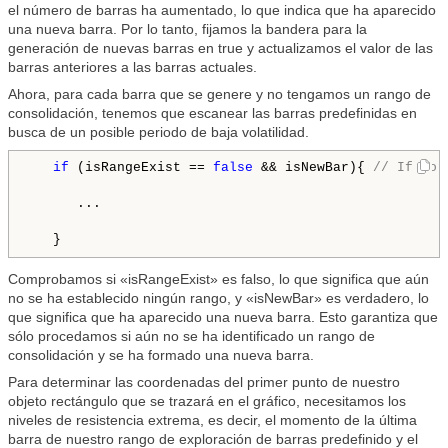
el número de barras ha aumentado, lo que indica que ha aparecido
una nueva barra. Por lo tanto, fijamos la bandera para la
generación de nuevas barras en true y actualizamos el valor de las
barras anteriores a las barras actuales.
Ahora, para cada barra que se genere y no tengamos un rango de
consolidación, tenemos que escanear las barras predefinidas en
busca de un posible periodo de baja volatilidad.
if
 (isRangeExist == 
false
 && isNewBar){ 
// If no 
      ...

   }
Comprobamos si «isRangeExist» es falso, lo que significa que aún
no se ha establecido ningún rango, y «isNewBar» es verdadero, lo
que significa que ha aparecido una nueva barra. Esto garantiza que
sólo procedamos si aún no se ha identificado un rango de
consolidación y se ha formado una nueva barra.
Para determinar las coordenadas del primer punto de nuestro
objeto rectángulo que se trazará en el gráfico, necesitamos los
niveles de resistencia extrema, es decir, el momento de la última
barra de nuestro rango de exploración de barras predefinido y el