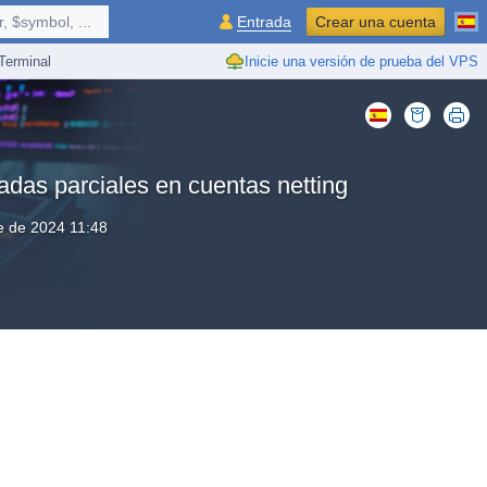
 $symbol, ...
Entrada
Crear una cuenta
erminal
Inicie una versión de prueba del VPS
adas parciales en cuentas netting
e de 2024 11:48