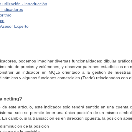
 utilización - introducción
 indicadores
goritmo
ico
 Asesor Experto
adores, podemos imaginar diversas funcionalidades: dibujar gráficos,
imiento de precios y volúmenes, y observar patrones estadísticos en n
onstruir un indicador en MQL5 orientado a la gestión de nuestras pr
inámicas y algunas funciones comerciales (Trade) relacionadas con el h
a netting?
lo de este artículo, este indicador solo tendrá sentido en una cuenta
stema, solo se permite tener una única posición de un mismo símbolo
 En cambio, si la transacción es en dirección opuesta, la posición abier
isminución de la posición
 cierre de la posición