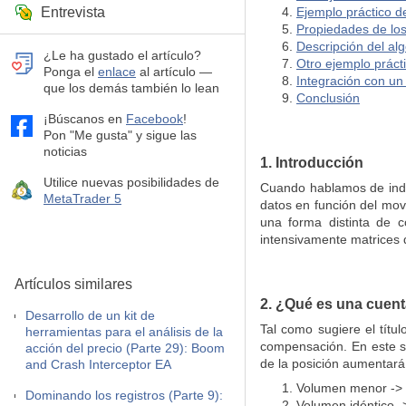
Entrevista
Ejemplo práctico de
Propiedades de los
Descripción del al
¿Le ha gustado el artículo?
Otro ejemplo práct
Ponga el
enlace
al artículo —
Integración con un
que los demás también lo lean
Conclusión
¡Búscanos en
Facebook
!
Pon "Me gusta" y sigue las
noticias
1. Introducción
Utilice nuevas posibilidades de
Cuando hablamos de indic
MetaTrader 5
datos en función del mov
una forma distinta de c
intensivamente matrices d
Artículos similares
2. ¿Qué es una cuent
Desarrollo de un kit de
Tal como sugiere el títu
herramientas para el análisis de la
compensación. En este si
acción del precio (Parte 29): Boom
de la posición aumentará.
and Crash Interceptor EA
Volumen menor -> d
Dominando los registros (Parte 9):
Volumen idéntico ->