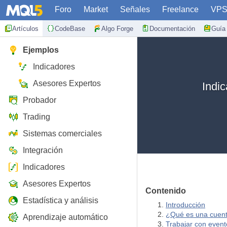
Foro
Market
Señales
Freelance
VP
Artículos
CodeBase
Algo Forge
Documentación
Guía 
Ejemplos
Indicadores
Asesores Expertos
Indi
Probador
Trading
Sistemas comerciales
Integración
Indicadores
Asesores Expertos
Contenido
Estadística y análisis
Introducción
¿Qué es una cuent
Aprendizaje automático
Trabajar con event