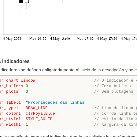
s indicadores
dicadores se definen obligatoriamente al inicio de la descripción y se c
or_chart_window
// O indicador é 
or_buffers
0
// Zero buffers
or_plots
0
// Sem plotagens 
or_label1
"Propriedades das linhas"
or_type1
DRAW_LINE
// tipo de linha 
or_color1
clrRoyalBlue
// cor da linha p
or_style1
STYLE_SOLID
// estilo da linh
or_width1
1
// largura da lin
 la pantalla de carga del indicador, donde se solicitan los parámetros i