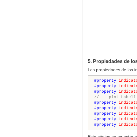
5. Propiedades de lo
Las propiedades de los in
#property 
indicat
#property 
indicat
#property 
indicat
//--- plot Label1
#property 
indicat
#property 
indicat
#property 
indicat
#property 
indicat
#property 
indicat
Este código se muestra en