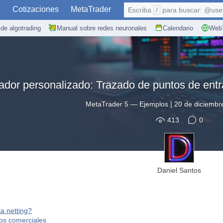
S
Cotizaciones
MetaTrader
Escriba
/
para buscar: @user,
de algotrading
Manual sobre redes neuronales
Calendario
WebT
cador personalizado: Trazado de puntos de entr
MetaTrader 5
—
Ejemplos
|
20 de diciembr
413
0
Daniel Santos
a netting?
os comerciales