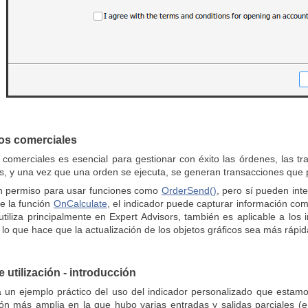
tos comerciales
 comerciales es esencial para gestionar con éxito las órdenes, las tr
s, y una vez que una orden se ejecuta, se generan transacciones que pu
en permiso para usar funciones como
OrderSend()
, pero sí pueden int
de la función
OnCalculate
, el indicador puede capturar información com
utiliza principalmente en Expert Advisors, también es aplicable a los
 lo que hace que la actualización de los objetos gráficos sea más rápida
e utilización - introducción
tra un ejemplo práctico del uso del indicador personalizado que estam
n más amplia en la que hubo varias entradas y salidas parciales (e i