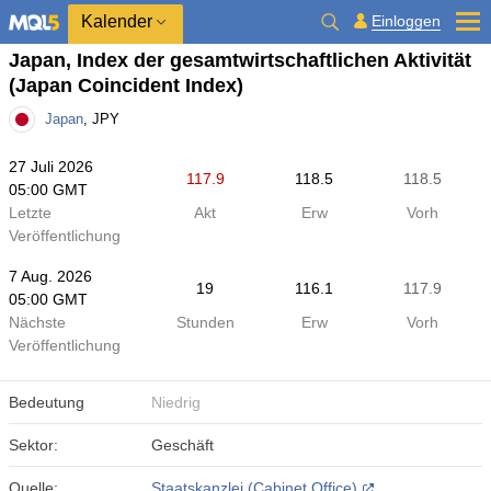
Kalender
Einloggen
Japan, Index der gesamtwirtschaftlichen Aktivität
(Japan Coincident Index)
Japan
, JPY
27 Juli 2026
117.9
118.5
118.5
05:00 GMT
Letzte
Akt
Erw
Vorh
Veröffentlichung
7 Aug. 2026
19
116.1
117.9
05:00 GMT
Nächste
Stunden
Erw
Vorh
Veröffentlichung
Bedeutung
Niedrig
Sektor:
Geschäft
Quelle:
Staatskanzlei (Cabinet Office)