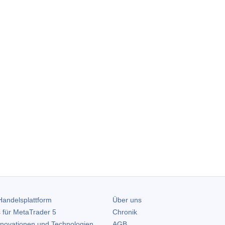
andelsplattform
Über uns
 für
MetaTrader 5
Chronik
nnovationen und Technologien
AGB