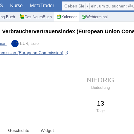
S
Kurse
MetaTrader
Geben Sie
/
ein, um zu suchen: @user, $symb
ding-Buch
Das NeuroBuch
Kalender
Webterminal
, Verbrauchervertrauensindex
(European Union Cons
nion
EUR, Euro
mmission (European Commission)
NIEDRIG
Bedeutung
13
Tage
Geschichte
Widget