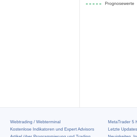
Prognosewerte
Webtrading / Webterminal
MetaTrader 5
H
Kostenlose Indikatoren und Expert Advisors
Letzte Updates
Artikel über Programmierung und Trading
Neuigkeiten, I