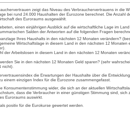
brauchervertrauen zeigt das Niveau des Verbrauchervertrauens in die Wi
age bei rund 24.000 Haushalten der Eurozone berechnet. Die Anzahl d
rtschaft des Euroraums ausgewählt.
beten, einen einjährigen Ausblick auf die wirtschaftliche Lage im Land
 summarischen Salden der Antworten auf die folgenden Fragen berechne
inanzlage Ihres Haushalts in den nächsten 12 Monaten verändern? (besse
llgemeine Wirtschaftslage in diesem Land in den nächsten 12 Monaten e
er).
ahl der Arbeitslosen in diesem Land in den nächsten 12 Monaten veränder
werden Sie in den nächsten 12 Monaten Geld sparen? (sehr wahrscheinli
 nicht).
hervertrauensindex die Erwartungen der Haushalte über die Entwicklun
zu einem einzigen Index für die Eurozone zusammengefasst.
die Konsumentenstimmung wider, die sich an der aktuellen Wirtschaftslag
chstum, dass die Verbraucher in einer günstigen Stimmung sind, sich z
 des Euroraums auswirkt.
s positiv für die Eurokurse gewertet werden.