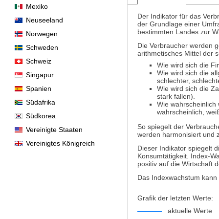
Mexiko
Der Indikator für das Ver
Neuseeland
der Grundlage einer Umfr
bestimmten Landes zur Wi
Norwegen
Die Verbraucher werden ge
Schweden
arithmetisches Mittel der
Schweiz
Wie wird sich die F
Wie wird sich die a
Singapur
schlechter, schlecht
Spanien
Wie wird sich die Z
stark fallen).
Südafrika
Wie wahrscheinlich 
wahrscheinlich, weiß
Südkorea
So spiegelt der Verbrauc
Vereinigte Staaten
werden harmonisiert und 
Vereinigtes Königreich
Dieser Indikator spiegelt 
Konsumtätigkeit. Index-Wa
positiv auf die Wirtschaft
Das Indexwachstum kann al
Grafik der letzten Werte:
aktuelle Werte