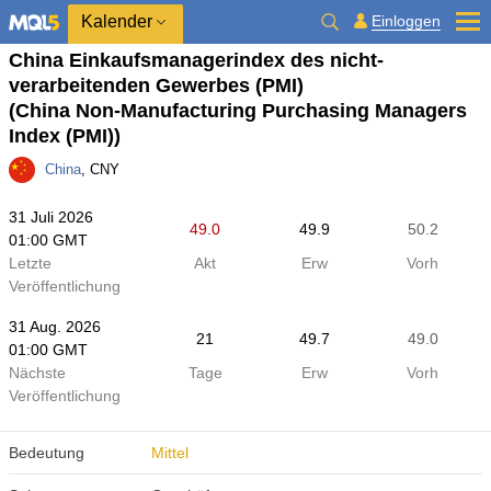
Kalender
Einloggen
China Einkaufsmanagerindex des nicht-
verarbeitenden Gewerbes (PMI)
(China Non-Manufacturing Purchasing Managers
Index (PMI))
China
, CNY
31 Juli 2026
49.0
49.9
50.2
01:00 GMT
Letzte
Akt
Erw
Vorh
Veröffentlichung
31 Aug. 2026
21
49.7
49.0
01:00 GMT
Nächste
Tage
Erw
Vorh
Veröffentlichung
Bedeutung
Mittel