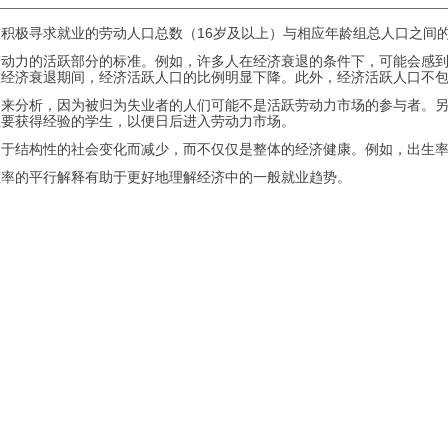
积极寻求就业的劳动人口总数（16岁及以上）与相应年龄组总人口之间
劳动力的活跃部分的标准。例如，许多人在经济衰退的条件下，可能会感
在经济衰退期间，经济活跃人口的比例明显下降。此外，经济活跃人口不
起来分析，因为被归为失业者的人们可能不是活跃劳动力市场的参与者。
想要获得经验的学生，以便日后进入劳动力市场。
由于结构性的社会变化而减少，而不仅仅是整体的经济健康。例如，出生
业率的平行解释有助于更好地理解经济中的一般就业趋势。