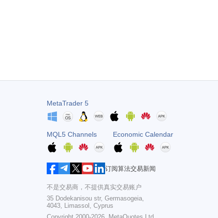
MetaTrader 5
MQL5 Channels
Economic Calendar
订阅算法交易新闻
不是交易商，不提供真实交易账户
35 Dodekanisou str, Germasogeia,
4043, Limassol, Cyprus
Copyright 2000-2026,
MetaQuotes Ltd