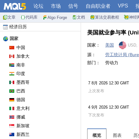
VPS
论坛
市场
信号
自由职业者
文章
代码库
文档
算法交易教程
神经
Algo Forge
经济日历
美国就业参与率
(Uni
国家
国家：
美国
USD,
中国
源：
劳工统计局 (Bureau o
加拿大
部门：
劳动力
南非
印度
墨西哥
7 8月 2026 12:30 GMT
巴西
上次发布
德国
4 9月 2026 12:30 GMT
意大利
下次发布
挪威
新加坡
新西兰
概览
图表
历