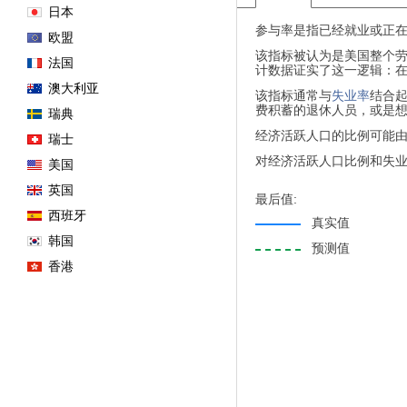
日本
参与率是指已经就业或正在
欧盟
该指标被认为是美国整个
法国
计数据证实了这一逻辑：
澳大利亚
该指标通常与
失业率
结合
费积蓄的退休人员，或是
瑞典
经济活跃人口的比例可能
瑞士
对经济活跃人口比例和失
美国
英国
最后值:
西班牙
真实值
韩国
预测值
香港