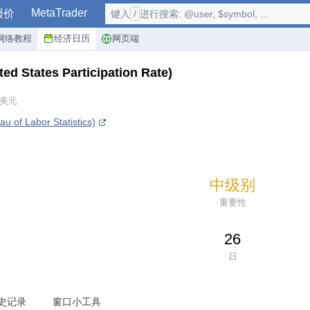
MetaTrader
报价
键入
/
进行搜索: @user, $symbol, ...
网络教程
经济日历
网页端
ted States Participation Rate)
 美元
f Labor Statistics)
中级别
重要性
26
日
史记录
窗口小工具