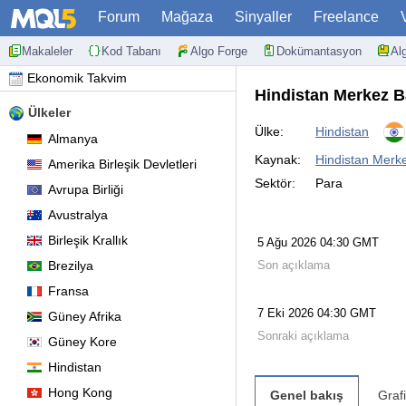
Forum
Mağaza
Sinyaller
Freelance
Makaleler
Kod Tabanı
Algo Forge
Dokümantasyon
Al
Ekonomik Takvim
Hindistan Merkez B
Ülkeler
Ülke:
Hindistan
Almanya
Kaynak:
Hindistan Merke
Amerika Birleşik Devletleri
Sektör:
Para
Avrupa Birliği
Avustralya
Birleşik Krallık
5 Ağu 2026 04:30 GMT
Brezilya
Son açıklama
Fransa
7 Eki 2026 04:30 GMT
Güney Afrika
Sonraki açıklama
Güney Kore
Hindistan
Hong Kong
Genel bakış
Graf