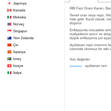
Japonya
RBI Faiz Oranı Kararı, Bank
Kanada
Temel oran veya repo, Hind
Meksika
hale gelir. Kural olarak, 
düşürür.
Norveç
Enflasyonla mücadele etmek
Singapur
maliyetlerini artırır ve d
Yeni Zelanda
düşük enflasyona yol açaca
Çin
Açıklanan repo oranının be
üzerinde olumsuz bir etki ol
İspanya
İsveç
Son değerler:
İsviçre
açıklanan veri
İtalya