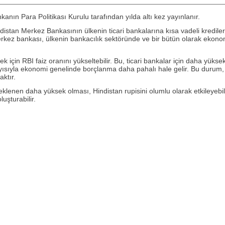
anın Para Politikası Kurulu tarafından yılda altı kez yayınlanır.
istan Merkez Bankasının ülkenin ticari bankalarına kısa vadeli krediler 
merkez bankası, ülkenin bankacılık sektöründe ve bir bütün olarak ekon
 için RBI faiz oranını yükseltebilir. Bu, ticari bankalar için daha yükse
olayısıyla ekonomi genelinde borçlanma daha pahalı hale gelir. Bu durum
ktır.
klenen daha yüksek olması, Hindistan rupisini olumlu olarak etkileyebi
uşturabilir.