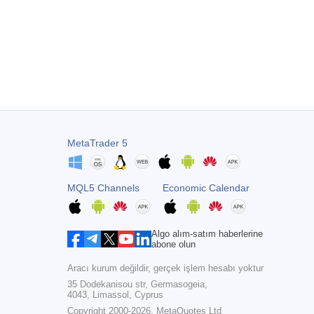
MetaTrader 5
MQL5 Channels
Economic Calendar
Algo alım-satım haberlerine
abone olun
Aracı kurum değildir, gerçek işlem hesabı yoktur
35 Dodekanisou str, Germasogeia,
4043, Limassol, Cyprus
Copyright 2000-2026,
MetaQuotes Ltd