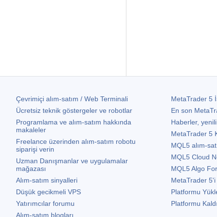
Çevrimiçi alım-satım / Web Terminali
MetaTrader 5
İ
Ücretsiz teknik göstergeler ve robotlar
En son
MetaTr
Programlama ve alım-satım hakkında
Haberler, yenili
makaleler
MetaTrader 5
K
Freelance üzerinden alım-satım robotu
MQL5 alım-satım 
siparişi verin
MQL5 Cloud N
Uzman Danışmanlar ve uygulamalar
mağazası
MQL5 Algo Fo
Alım-satım sinyalleri
MetaTrader 5
'i
Düşük gecikmeli VPS
Platformu Yükl
Yatırımcılar forumu
Platformu Kald
Alım-satım blogları