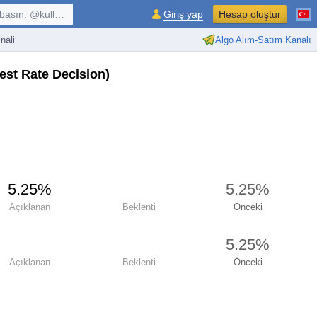
kullanıcı, $sembol, ...
Giriş yap
Hesap oluştur
nali
Algo Alım-Satım Kanalı
rest Rate Decision)
5.25%
5.25%
Açıklanan
Beklenti
Önceki
5.25%
Açıklanan
Beklenti
Önceki