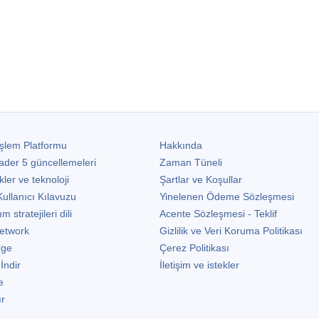
şlem Platformu
Hakkında
ader 5
güncellemeleri
Zaman Tüneli
kler ve teknoloji
Şartlar ve Koşullar
ullanıcı Kılavuzu
Yinelenen Ödeme Sözleşmesi
stratejileri dili
Acente Sözleşmesi - Teklif
etwork
Gizlilik ve Veri Koruma Politikası
rge
Çerez Politikası
 İndir
İletişim ve istekler
e
ır