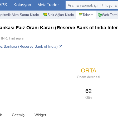
VPS
Kotasyon
MetaTrader
Arama yapmak için
/
tuşuna basın: @
goritmik Alım-Satım Kitabı
Sinir Ağları Kitabı
Takvim
Web Termi
ankası Faiz Oranı Kararı
(Reserve Bank of India Inte
INR, Hint rupisi
z Bankası (Reserve Bank of India)
ORTA
Önem derecesi
62
Gün
ik
Geçmiş
Widget