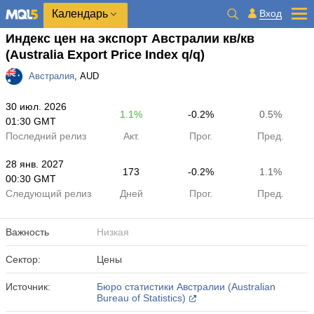
Календарь
Вход
Индекс цен на экспорт Австралии кв/кв
(Australia Export Price Index q/q)
Австралия
, AUD
30 июл. 2026
1.1%
-0.2%
0.5%
01:30 GMT
Последний релиз
Акт.
Прог.
Пред.
28 янв. 2027
173
-0.2%
1.1%
00:30 GMT
Следующий релиз
Дней
Прог.
Пред.
Важность
Низкая
Сектор:
Цены
Источник:
Бюро статистики Австралии (Australian
Bureau of Statistics)