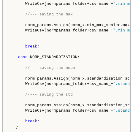
       WriteCsv(normparams_folder+csv_name_+
".min_ma
//--- saving the max
       norm_params.Assign(norm_x.min_max_scaler.max);
       WriteCsv(normparams_folder+csv_name_+
".min_ma
break
;

case
 NORM_STANDARDIZATION:

//--- saving the mean
       norm_params.Assign(norm_x.standardization_scal
       WriteCsv(normparams_folder+csv_name_+
".standa
//--- saving the std
       norm_params.Assign(norm_x.standardization_scal
       WriteCsv(normparams_folder+csv_name_+
".standa
break
;

   } 