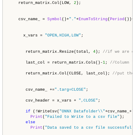
    return_matrix.Col(LOW, 
2
);

    csv_name_ = 
Symbol
()+
"."
+
EnumToString
(
Period
())+
      x_vars = 
"OPEN,HIGH,LOW"
;

       return_matrix.Resize(total, 
4
); 
//if we are c
       last_col = return_matrix.Cols()-
1
; 
//Column l
       return_matrix.Col(CLOSE, last_col); 
//put the
       csv_name_ +=
".targ=CLOSE"
;

       csv_header = x_vars + 
",CLOSE"
;

if
 (!WriteCsv(
"ONNX Datafolder\\"
+csv_name_+
"
Print
(
"Failed to Write to a csv file"
);

else
Print
(
"Data saved to a csv file successfull