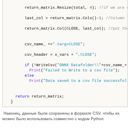
       return_matrix.Resize(total, 
4
); 
//if we are c
       last_col = return_matrix.Cols()-
1
; 
//Column l
       return_matrix.Col(CLOSE, last_col); 
//put the
       csv_name_ +=
".targ=CLOSE"
;

       csv_header = x_vars + 
",CLOSE"
;

if
 (!WriteCsv(
"ONNX Datafolder\\"
+csv_name_+
"
Print
(
"Failed to Write to a csv file"
);

else
Print
(
"Data saved to a csv file successfull
return
 return_matrix;

 } 
Наконец, данные были сохранены в формате CSV, чтобы их
можно было использовать совместно с кодом Python.