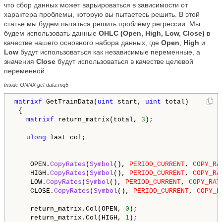
что сбор данных может варьироваться в зависимости от
характера проблемы, которую вы пытаетесь решить. В этой
статье мы будем пытаться решить проблему регрессии. Мы
будем использовать данные
OHLC (Open, High, Low, Close)
в
качестве нашего основного набора данных, где
Open
,
High
и
Low
будут использоваться как независимые переменные, а
значения
Close
будут использоваться в качестве целевой
переменной.
Inside ONNX get data.mq5
matrixf
 GetTrainData(
uint
 start, 
uint
 total)

 {

matrixf
 return_matrix(total, 
3
);

ulong
 last_col;

    OPEN.
CopyRates
(
Symbol
(), 
PERIOD_CURRENT
, 
COPY_RA
    HIGH.
CopyRates
(
Symbol
(), 
PERIOD_CURRENT
, 
COPY_RA
    LOW.
CopyRates
(
Symbol
(), 
PERIOD_CURRENT
, 
COPY_RAT
    CLOSE.
CopyRates
(
Symbol
(), 
PERIOD_CURRENT
, 
COPY_R
    return_matrix.Col(OPEN, 
0
);

    return_matrix.Col(HIGH, 
1
);
