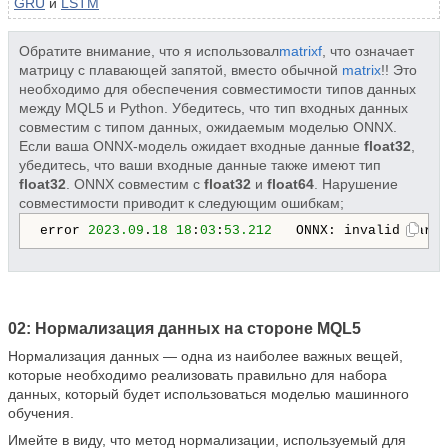
GRU
и
LSTM
Обратите внимание, что я использовал
matrixf
, что означает
матрицу с плавающей запятой, вместо обычной
matrix
!! Это
необходимо для обеспечения совместимости типов данных
между MQL5 и Python. Убедитесь, что тип входных данных
совместим с типом данных, ожидаемым моделью ONNX.
Если ваша ONNX-модель ожидает входные данные
float32
,
убедитесь, что ваши входные данные также имеют тип
float32
. ONNX совместим с
float32
и
float64
. Нарушение
совместимости приводит к следующим ошибкам;
error 
2023.09
.
18
18
:
03
:
53.212
   ONNX: invalid param
02: Нормализация данных на стороне MQL5
Нормализация данных — одна из наиболее важных вещей,
которые необходимо реализовать правильно для набора
данных, который будет использоваться моделью машинного
обучения.
Имейте в виду, что метод нормализации, используемый для