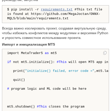
$ pip install -r
requirements.txt
#This txt file
is found at https://github.com/MegaJoctan/ONNX-
MQL5/blob/main/requirements.txt
Всегда важно изолировать проект, создавая виртуальную среду,
чтобы избежать конфликтов между модулями и версиями Python
и упростить совместное использование проекта.
Импорт и инициализация MT5
import MetaTrader5 
as
 mt5

if
 not mt5.initialize(): 
#This 
will open MT5 app in y
   print(
"initialize() failed, error code ="
,mt5.las
   quit()

# 
program logic and ML code will be here

mt5.shutdown() 
#This 
closes the program
