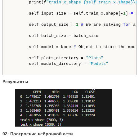
        print(f
"train x shape {self.train_x.shape}\n
        self.input_size = self.train_x.shape[-
1
] 
# 
o
        self.output_size = 
1
# 
We are solving 
for
 a 
        self.batch_size = batch_size

        self.model = None 
# 
Object to store the model
        self.plots_directory = 
"Plots"
        self.models_directory = 
"Models"
Результаты
02: Построение нейронной сети