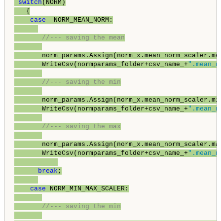
switch
(NORM)

   {

case
  NORM_MEAN_NORM:

//--- saving the mean
       norm_params.Assign(norm_x.mean_norm_scaler.mea
       WriteCsv(normparams_folder+csv_name_+
".mean_n
//--- saving the min
       norm_params.Assign(norm_x.mean_norm_scaler.min
       WriteCsv(normparams_folder+csv_name_+
".mean_n
//--- saving the max
       norm_params.Assign(norm_x.mean_norm_scaler.max
       WriteCsv(normparams_folder+csv_name_+
".mean_n
break
;

case
 NORM_MIN_MAX_SCALER:

//--- saving the min