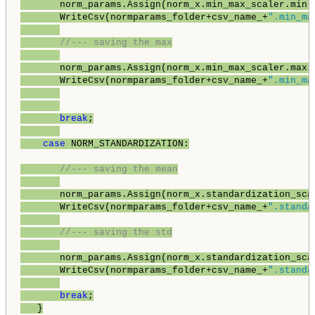
       norm_params.Assign(norm_x.min_max_scaler.min);
       WriteCsv(normparams_folder+csv_name_+
".min_ma
//--- saving the max
       norm_params.Assign(norm_x.min_max_scaler.max);
       WriteCsv(normparams_folder+csv_name_+
".min_ma
break
;

case
 NORM_STANDARDIZATION:

//--- saving the mean
       norm_params.Assign(norm_x.standardization_scal
       WriteCsv(normparams_folder+csv_name_+
".standa
//--- saving the std
       norm_params.Assign(norm_x.standardization_scal
       WriteCsv(normparams_folder+csv_name_+
".standa
break
;

   }