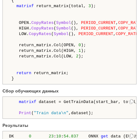
 {

matrixf
 return_matrix(total, 
3
);

    OPEN.
CopyRates
(
Symbol
(), 
PERIOD_CURRENT
,
COPY_RAT
    HIGH.
CopyRates
(
Symbol
(), 
PERIOD_CURRENT
,
COPY_RAT
    LOW.
CopyRates
(
Symbol
(), 
PERIOD_CURRENT
,
COPY_RATE
    return_matrix.Col(OPEN, 
0
);

    return_matrix.Col(HIGH, 
1
);

    return_matrix.Col(LOW, 
2
);

return
 return_matrix;

 }
Сбор обучающих данных
matrixf
 dataset = GetTrainData(start_bar, total_b
Print
(
"Train data\n"
,dataset);
Результаты
DK      
0
23
:
10
:
54.837
    ONNX 
get
 data (EURUS