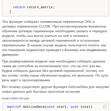
return
 return_matrix;

 } 
Эта функция собирает независимые переменные OHL и
целевую переменную CLOSE. При контролируемом машинном
обучении целевую переменную необходимо указать и передать
модели, чтобы она могла учиться на ней и понимать
закономерности между целевой переменной и остальными
переменными. В нашем случае модель попытается понять, как
эти показания индикатора приводят к бычьему или медвежьему
движению.
При развертывании модели нам необходимо собирать данные
таким же способом за исключением того, что на этот раз мы
будем собирать данные без целевой переменной, потому что
мы хотим, чтобы наша обученная модель это выяснила. По сути,
речь идет о прогнозировании.
Вот почему существует другая функция GetLiveData для загрузки
новых данных для быстрых прогнозов на рынке.
Inside ONNX mt5.mq5
matrixf
 GetLiveData(
uint
 start, 
uint
 total)
