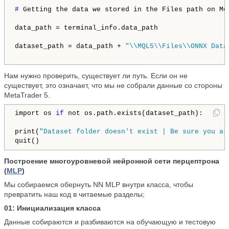
# 
Getting the data we stored in the Files path on Met
data_path = terminal_info.data_path

dataset_path = data_path + 
"\\MQL5\\Files\\ONNX Data
Нам нужно проверить, существует ли путь. Если он не
существует, это означает, что мы не собрали данные со стороны
MetaTrader 5.
import os 
if
 not os.path.exists(dataset_path):

print(
"Dataset folder doesn't exist | Be sure you ar
Построение многоуровневой нейронной сети перцептрона
(
MLP
)
Мы собираемся обернуть NN MLP внутри класса, чтобы
превратить наш код в читаемые разделы;
01: Инициализация класса
Данные собираются и разбиваются на обучающую и тестовую