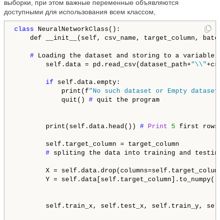
выборки, при этом важные переменные объявляются
доступными для использования всем классом,
class
 NeuralNetworkClass():

    def __init__(self, csv_name, target_column, batc
# 
Loading the dataset and storing to a variable A
        self.data = pd.read_csv(dataset_path+
"\\"
+cs
if
 self.data.empty:

            print(f
"No such dataset or Empty dataset
            quit() 
# 
quit the program

        print(self.data.head()) 
# 
Print
5
 first rows
        self.target_column = target_column

# 
spliting the data into training and testing
        X = self.data.drop(columns=self.target_colum
        Y = self.data[self.target_column].to_numpy()
        self.train_x, self.test_x, self.train_y, sel