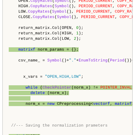
    OPEN.
CopyRates
(
Symbol
(), 
PERIOD_CURRENT
, 
COPY_RA
    HIGH.
CopyRates
(
Symbol
(), 
PERIOD_CURRENT
, 
COPY_RA
    LOW.
CopyRates
(
Symbol
(), 
PERIOD_CURRENT
, 
COPY_RAT
    CLOSE.
CopyRates
(
Symbol
(), 
PERIOD_CURRENT
, 
COPY_R
    return_matrix.Col(OPEN, 
0
);

    return_matrix.Col(HIGH, 
1
);

    return_matrix.Col(LOW, 
2
);

matrixf
 norm_params = {};
    csv_name_ = 
Symbol
()+
"."
+
EnumToString
(
Period
())+
      x_vars = 
"OPEN,HIGH,LOW"
;

while
 (
CheckPointer
(norm_x) != 
POINTER_INVALI
delete
 (norm_x);

       norm_x = 
new
 CPreprocessing<
vectorf
, 
matrixf
>
//--- Saving the normalization prameters