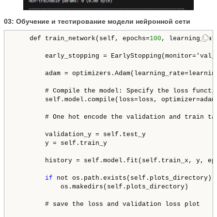
03: Обучение и тестирование модели нейронной сети
    def train_network(self, epochs=
100
, learning_rat
        early_stopping = EarlyStopping(monitor='val_
        adam = optimizers.Adam(learning_rate=learnin
        # Compile the model: Specify the loss functi
        self.model.compile(loss=loss, optimizer=adam,
        # One hot encode the validation and train tar
        validation_y = self.test_y

        y = self.train_y

        history = self.model.fit(self.train_x, y, ep
if
 not os.path.exists(self.plots_directory):
            os.makedirs(self.plots_directory)

        # save the loss and validation loss plot
