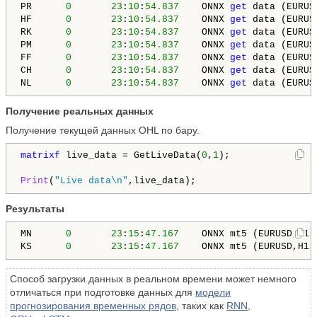
PR      
0
23
:
10
:
54.837
    ONNX 
get
 data (EURUS
HF      
0
23
:
10
:
54.837
    ONNX 
get
 data (EURUS
RK      
0
23
:
10
:
54.837
    ONNX 
get
 data (EURUS
PM      
0
23
:
10
:
54.837
    ONNX 
get
 data (EURUS
FF      
0
23
:
10
:
54.837
    ONNX 
get
 data (EURUS
CH      
0
23
:
10
:
54.837
    ONNX 
get
 data (EURUS
NL      
0
23
:
10
:
54.837
    ONNX 
get
 data (EURUS
Получение реальных данных
Получение текущей данных OHL по бару.
matrixf
 live_data = GetLiveData(
0
,
1
);

Print
(
"Live data\n"
,live_data);
Результаты
MN      
0
23
:
15
:
47.167
    ONNX mt5 (EURUSD,H1) 
KS      
0
23
:
15
:
47.167
    ONNX mt5 (EURUSD,H1)
Способ загрузки данных в реальном времени может немного
отличаться при подготовке данных для
модели
прогнозирования временных рядов
, таких как
RNN
,