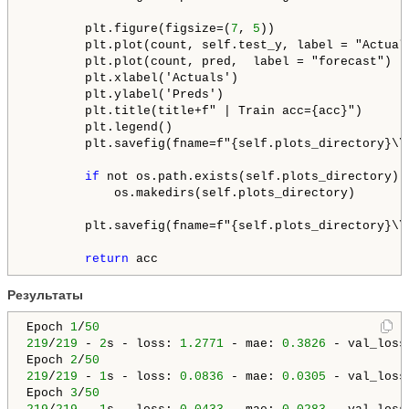
        plt.figure(figsize=(
7
, 
5
))

        plt.plot(count, self.test_y, label = "Actual"
        plt.plot(count, pred,  label = "forecast")

        plt.xlabel('Actuals')

        plt.ylabel('Preds')

        plt.title(title+f" | Train acc={acc}")

        plt.legend()

        plt.savefig(fname=f"{self.plots_directory}\\"
if
 not os.path.exists(self.plots_directory):
            os.makedirs(self.plots_directory)

        plt.savefig(fname=f"{self.plots_directory}\\"
return
Результаты
Epoch 
1
/
50
219
/
219
 - 
2
s - loss: 
1.2771
 - mae: 
0.3826
 - val_loss
Epoch 
2
/
50
219
/
219
 - 
1
s - loss: 
0.0836
 - mae: 
0.0305
 - val_loss
Epoch 
3
/
50