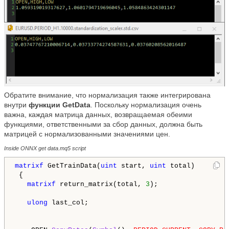
Обратите внимание, что нормализация также интегрирована
внутри
функции GetData
. Поскольку нормализация очень
важна, каждая матрица данных, возвращаемая обеими
функциями, ответственными за сбор данных, должна быть
матрицей с нормализованными значениями цен.
Inside ONNX get data.mq5 script
matrixf
 GetTrainData(
uint
 start, 
uint
 total)

 {

matrixf
 return_matrix(total, 
3
);

ulong
 last_col;
