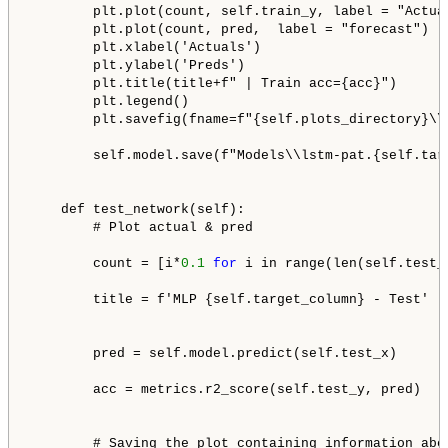
        plt.plot(count, self.train_y, label = "Actual
        plt.plot(count, pred,  label = "forecast")

        plt.xlabel('Actuals')

        plt.ylabel('Preds')

        plt.title(title+f" | Train acc={acc}")

        plt.legend()

        plt.savefig(fname=f"{self.plots_directory}\\"
        self.model.save(f"Models\\lstm-pat.{self.tar
    def test_network(self):

        # Plot actual & pred

        count = [i*
0.1
for
 i in range(len(self.test_y
        title = f'MLP {self.target_column} - Test'

        pred = self.model.predict(self.test_x)

        acc = metrics.r2_score(self.test_y, pred)

        # Saving the plot containing information abo