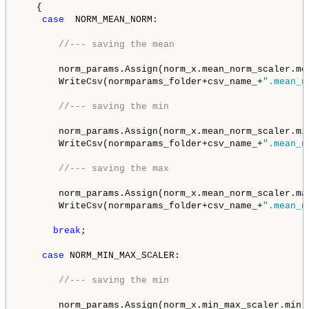
   {

case
  NORM_MEAN_NORM:

//--- saving the mean
       norm_params.Assign(norm_x.mean_norm_scaler.mea
       WriteCsv(normparams_folder+csv_name_+
".mean_n
//--- saving the min
       norm_params.Assign(norm_x.mean_norm_scaler.min
       WriteCsv(normparams_folder+csv_name_+
".mean_n
//--- saving the max
       norm_params.Assign(norm_x.mean_norm_scaler.max
       WriteCsv(normparams_folder+csv_name_+
".mean_n
break
;

case
 NORM_MIN_MAX_SCALER:

//--- saving the min
       norm_params.Assign(norm_x.min_max_scaler.min);