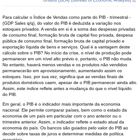
Unidos (BEA) (Bureau of Economic Analysis)
Para calcular o Índice de Vendas como parte do PIB - trimestral -
(GDP Sales q/q), do valor do PIB é deduzida a variação nos
estoques privados. A venda em si é a soma das despesas privadas
de consumo final, formação bruta de capital fixo privada, despesa
pública de consumo final, formação bruta de capital privado e
exportação líquida de bens e serviços. Qual é a vantagem deste
cálculo sobre o PIB? No início da crise, o nível de produção pode
permanecer em um nível alto prévio e, portanto, o PIB não muda.
No entanto, haverá menos vendas e os produtos não vendidos
permanecerão em aprovisionamento, aumentando assim os
estoques. Isso, por sua vez, significa que as vendas finais de
produtos domésticos caem, apesar de o PIB permanecer ainda alto.
Assim, este índice reflete antes a mudança do que o nível líquido
do PIB.
Em geral, o PIB é o indicador mais importante da economia
nacional. Ele permite comparar países, bem como o estado da
economia de um país em particular com o ano anterior ou o
trimestre anterior. Assim, o indicador reflete o estado atual da
economia do país. Os bancos são guiados pelo valor do PIB ao
decidir sobre taxas de juros e determinar medidas de política
monetária.