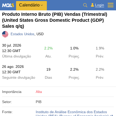
Calendário
Login
Produto Interno Bruto (PIB) Vendas (Trimestral)
(United States Gross Domestic Product (GDP)
Sales q/q)
Estados Unidos
, USD
30 jul. 2026
2.2%
1.0%
1.9%
12:30 GMT
Última divulgação
Atu.
Projeç.
Prév.
26 ago. 2026
19
2.2%
2.2%
12:30 GMT
Seguinte divulgação
Dias
Projeç.
Prév.
Importância
Alta
Setor:
PIB
Fonte:
Instituto de Análise Econômica dos Estados