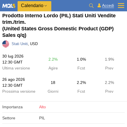
Calendario
Accedi
Prodotto Interno Lordo (PIL) Stati Uniti Vendite
trim./trim.
(United States Gross Domestic Product (GDP)
Sales q/q)
Stati Uniti
, USD
30 lug 2026
2.2%
1.0%
1.9%
12:30 GMT
Ultima versione
Agire
Fcst
Prev
26 ago 2026
18
2.2%
2.2%
12:30 GMT
Prossima versione
Giorni
Fcst
Prev
Importanza
Alto
Settore
PIL