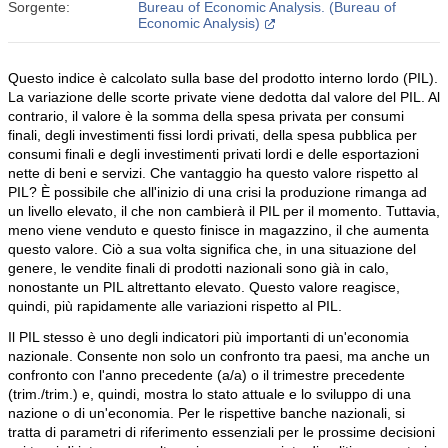
Sorgente:
Bureau of Economic Analysis. (Bureau of
Economic Analysis)
Questo indice è calcolato sulla base del prodotto interno lordo (PIL).
La variazione delle scorte private viene dedotta dal valore del PIL. Al
contrario, il valore è la somma della spesa privata per consumi
finali, degli investimenti fissi lordi privati, della spesa pubblica per
consumi finali e degli investimenti privati lordi e delle esportazioni
nette di beni e servizi. Che vantaggio ha questo valore rispetto al
PIL? È possibile che all'inizio di una crisi la produzione rimanga ad
un livello elevato, il che non cambierà il PIL per il momento. Tuttavia,
meno viene venduto e questo finisce in magazzino, il che aumenta
questo valore. Ciò a sua volta significa che, in una situazione del
genere, le vendite finali di prodotti nazionali sono già in calo,
nonostante un PIL altrettanto elevato. Questo valore reagisce,
quindi, più rapidamente alle variazioni rispetto al PIL.
Il PIL stesso è uno degli indicatori più importanti di un'economia
nazionale. Consente non solo un confronto tra paesi, ma anche un
confronto con l'anno precedente (a/a) o il trimestre precedente
(trim./trim.) e, quindi, mostra lo stato attuale e lo sviluppo di una
nazione o di un'economia. Per le rispettive banche nazionali, si
tratta di parametri di riferimento essenziali per le prossime decisioni