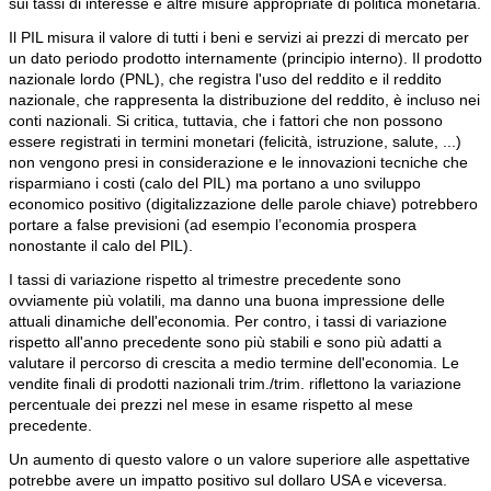
sui tassi di interesse e altre misure appropriate di politica monetaria.
Il PIL misura il valore di tutti i beni e servizi ai prezzi di mercato per
un dato periodo prodotto internamente (principio interno). Il prodotto
nazionale lordo (PNL), che registra l'uso del reddito e il reddito
nazionale, che rappresenta la distribuzione del reddito, è incluso nei
conti nazionali. Si critica, tuttavia, che i fattori che non possono
essere registrati in termini monetari (felicità, istruzione, salute, ...)
non vengono presi in considerazione e le innovazioni tecniche che
risparmiano i costi (calo del PIL) ma portano a uno sviluppo
economico positivo (digitalizzazione delle parole chiave) potrebbero
portare a false previsioni (ad esempio l’economia prospera
nonostante il calo del PIL).
I tassi di variazione rispetto al trimestre precedente sono
ovviamente più volatili, ma danno una buona impressione delle
attuali dinamiche dell'economia. Per contro, i tassi di variazione
rispetto all'anno precedente sono più stabili e sono più adatti a
valutare il percorso di crescita a medio termine dell'economia. Le
vendite finali di prodotti nazionali trim./trim. riflettono la variazione
percentuale dei prezzi nel mese in esame rispetto al mese
precedente.
Un aumento di questo valore o un valore superiore alle aspettative
potrebbe avere un impatto positivo sul dollaro USA e viceversa.