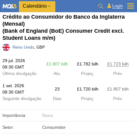
Calendário
Login
Crédito ao Consumidor do Banco da Inglaterra
(Mensal)
(Bank of England (BoE) Consumer Credit excl.
Student Loans m/m)
Reino Unido
, GBP
29 jul. 2026
£​1.807 bilh
£​1.782 bilh
£​1.723 bilh
08:30 GMT
Última divulgação
Atu.
Projeç.
Prév.
1 set. 2026
23
£​1.720 bilh
£​1.807 bilh
08:30 GMT
Seguinte divulgação
Dias
Projeç.
Prév.
Importância
Baixa
Setor:
Consumidor