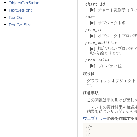
ObjectGetString
chart_id
TextSetFont
[in] チャート識別子（ 
TextOut
name
[in] オブジェクト名
TextGetSize
prop_id
[in] オブジェクトプロ
prop_modifier
[in] 指定されたプロパ
0から始まります。
prop_value
[in] プロパティ値
戻り値
グラフィックオブジェクトの
す。
注意事項
この関数は非同期呼び出し
コマンドの実行結果を確認
結果を待つため時間がかか
ウェブカラー
の表を作成する
//+---------------------
//| Tabl
//| Copyright 2