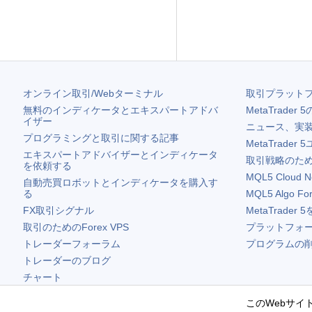
オンライン取引/Webターミナル
取引プラット
無料のインディケータとエキスパートアドバ
MetaTrader 5
イザー
ニュース、実
プログラミングと取引に関する記事
MetaTrader 5
エキスパートアドバイザーとインディケータ
取引戦略のため
を依頼する
MQL5 Cloud N
自動売買ロボットとインディケータを購入す
る
MQL5 Algo Fo
FX取引シグナル
MetaTrader 5
取引のためのForex VPS
プラットフォ
トレーダーフォーラム
プログラムの
トレーダーのブログ
チャート
無料ウィジェット
このWebサイト