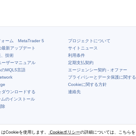
フォーム
MetaTrader 5
プロジェクトについて
の最新アップデート
サイトニュース
装、技術
利用条件
ユーザーマニュアル
定期支払契約
のMQL5言語
エージェンシー契約 - オファー
etwork
プライバシーとデータ保護に関する
rge
Cookieに関する方針
をダウンロードする
連絡先
ームのインストール
削除
はCookieを使用します。
Cookieポリシー
の詳細については、こちらを