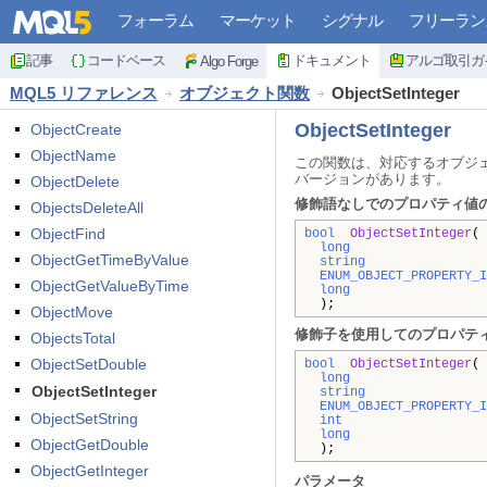
フォーラム
マーケット
シグナル
フリーラン
記事
コードベース
ドキュメント
アルゴ取引ガ
Algo Forge
MQL5 リファレンス
オブジェクト関数
ObjectSetInteger
ObjectSetInteger
ObjectCreate
ObjectName
この関数は、対応するオブジ
バージョンがあります。
ObjectDelete
修飾語なしでのプロパティ値
ObjectsDeleteAll
ObjectFind
bool
ObjectSetInteger
(
long
ObjectGetTimeByValue
string
ENUM_OBJECT_PROPERTY_I
ObjectGetValueByTime
long
);
ObjectMove
修飾子を使用してのプロパテ
ObjectsTotal
ObjectSetDouble
bool
ObjectSetInteger
(
long
ObjectSetInteger
string
ENUM_OBJECT_PROPERTY_I
ObjectSetString
int
long
ObjectGetDouble
);
ObjectGetInteger
パラメータ