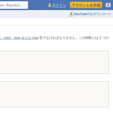
$symbol, ...
ログイン
アカウントを作成
MetaTrader 5をダウンロード
nt、color、bool または char
型でなければなりません。この関数には 2 つの