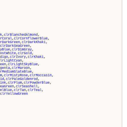
k
,
clrBlanchedAlmond
,
rCoral
,
clrCornflowerBlue
,
rDarkGreen
,
clrDarkKhaki
,
clrDarkSeaGreen
,
yBlue
,
clrDimGray
,
ostWhite
,
clrGold
,
digo
,
clrIvory
,
clrKhaki
,
lrLightCyan
,
een
,
clrLightSkyBlue
,
genta
,
clrMaroon
,
rMediumSlateBlue
,
m
,
clrMistyRose
,
clrMoccasin
,
id
,
clrPaleGoldenrod
,
ink
,
clrPlum
,
clrPowderBlue
,
eaGreen
,
clrSeashell
,
elBlue
,
clrTan
,
clrTeal
,
clrYellowGreen