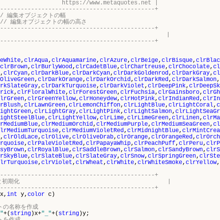
//www.metaquotes.net |
---------------------------------------------+
// 編集オブジェクトの幅
// 編集オブジェクトの幅の高さ
---------------------------------------------+
ウェブカラーの配列 |
---------------------------------------------+
eWhite
,
clrAqua
,
clrAquamarine
,
clrAzure
,
clrBeige
,
clrBisque
,
clrBlac
clrBrown
,
clrBurlyWood
,
clrCadetBlue
,
clrChartreuse
,
clrChocolate
,
cl
,
clrCyan
,
clrDarkBlue
,
clrDarkCyan
,
clrDarkGoldenrod
,
clrDarkGray
,
cl
OliveGreen
,
clrDarkOrange
,
clrDarkOrchid
,
clrDarkRed
,
clrDarkSalmon
,
rkSlateGray
,
clrDarkTurquoise
,
clrDarkViolet
,
clrDeepPink
,
clrDeepSk
rick
,
clrFloralWhite
,
clrForestGreen
,
clrFuchsia
,
clrGainsboro
,
clrGh
lrGreen
,
clrGreenYellow
,
clrHoneydew
,
clrHotPink
,
clrIndianRed
,
clrIn
rBlush
,
clrLawnGreen
,
clrLemonChiffon
,
clrLightBlue
,
clrLightCoral
,
c
ightGreen
,
clrLightGray
,
clrLightPink
,
clrLightSalmon
,
clrLightSeaGr
ightSteelBlue
,
clrLightYellow
,
clrLime
,
clrLimeGreen
,
clrLinen
,
clrMa
rMediumBlue
,
clrMediumOrchid
,
clrMediumPurple
,
clrMediumSeaGreen
,
cl
lrMediumTurquoise
,
clrMediumVioletRed
,
clrMidnightBlue
,
clrMintCrea
,
clrOldLace
,
clrOlive
,
clrOliveDrab
,
clrOrange
,
clrOrangeRed
,
clrOrch
rquoise
,
clrPaleVioletRed
,
clrPapayaWhip
,
clrPeachPuff
,
clrPeru
,
clrP
syBrown
,
clrRoyalBlue
,
clrSaddleBrown
,
clrSalmon
,
clrSandyBrown
,
clrS
rSkyBlue
,
clrSlateBlue
,
clrSlateGray
,
clrSnow
,
clrSpringGreen
,
clrSte
lrTurquoise
,
clrViolet
,
clrWheat
,
clrWhite
,
clrWhiteSmoke
,
clrYellow
,
---------------------------------------------+
オブジェクトを作成と初期化 |
---------------------------------------------+
x,
int
y,
color
c)
クトの名称を作成
"
+(
string
)x+
"_"
+(
string
)y;