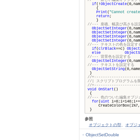
//--- 新しい編集オブジェク
if
(!
ObjectCreate
(0,nam
{
Print
(
"Cannot create
return
;
}
//--- 座礁、幅及び高さを設
ObjectSetInteger
(0,nam
ObjectSetInteger
(0,nam
ObjectSetInteger
(0,nam
ObjectSetInteger
(0,nam
//--- テキストの色を設定す
if
(
clrBlack
==c)
Object
else
ObjectS
//--- 背景色を設定する
ObjectSetInteger
(0,nam
//--- テキストを設定する
ObjectSetString
(0,name
}
//+---------------------
//| スクリ
//+---------------------
void
OnStart
()
{
//--- 色のついた編集オブジ
for
(
uint
i=0;i<140;i++
CreateColorBox(i%7,i
}
参照
オブジェクトの型
、
オブジ
ObjectSetDouble