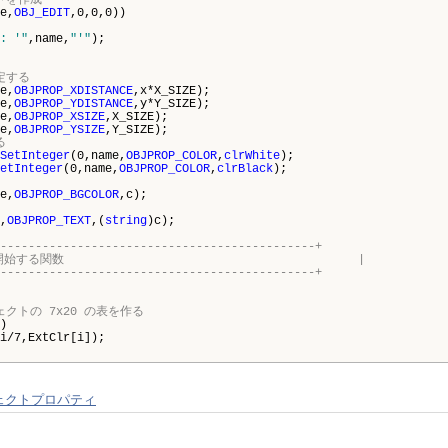
トを作成
e,
OBJ_EDIT
,0,0,0))
: '"
,name,
"'"
);
定する
e,
OBJPROP_XDISTANCE
,x*X_SIZE);
e,
OBJPROP_YDISTANCE
,y*Y_SIZE);
e,
OBJPROP_XSIZE
,X_SIZE);
e,
OBJPROP_YSIZE
,Y_SIZE);
る
SetInteger
(0,name,
OBJPROP_COLOR
,
clrWhite
);
etInteger
(0,name,
OBJPROP_COLOR
,
clrBlack
);
e,
OBJPROP_BGCOLOR
,c);
,
OBJPROP_TEXT
,(
string
)c);
---------------------------------------------+
プトプログラムを開始する関数 |
---------------------------------------------+
ェクトの 7x20 の表を作る
)
/7,ExtClr[i]);
ェクトプロパティ