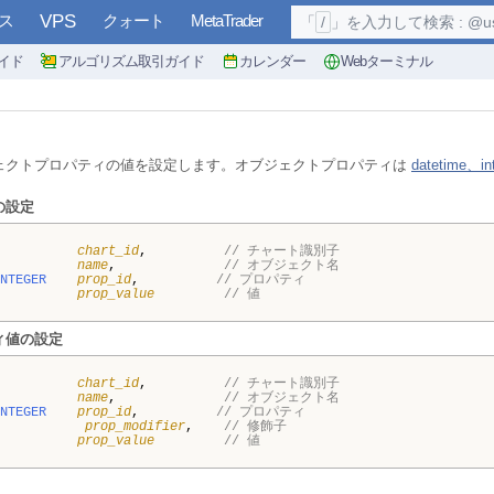
ス
VPS
クォート
MetaTrader
「
/
」を入力して検索 : @user, 
イド
アルゴリズム取引ガイド
カレンダー
Webターミナル
ェクトプロパティの値を設定します。オブジェクトプロパティは
datetime、i
の設定
chart_id
,
// チャート識別子
name
,
// オブジェクト名
NTEGER
prop_id
,
// プロパティ
prop_value
// 値
ィ値の設定
chart_id
,
// チャート識別子
name
,
// オブジェクト名
NTEGER
prop_id
,
// プロパティ
prop_modifier
,
// 修飾子
prop_value
// 値