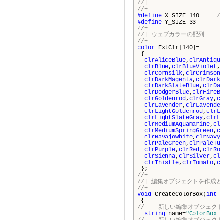
//| https:
//+---------------------
#define
X_SIZE 140
#define
Y_SIZE 33
//+---------------------
//| 
//+---------------------
color
ExtClr[140]=
{
clrAliceBlue
,
clrAntiqu
clrBlue
,
clrBlueViolet
,
clrCornsilk
,
clrCrimson
clrDarkMagenta
,
clrDark
clrDarkSlateBlue
,
clrDa
clrDodgerBlue
,
clrFireB
clrGoldenrod
,
clrGray
,
c
clrLavender
,
clrLavende
clrLightGoldenrod
,
clrL
clrLightSlateGray
,
clrL
clrMediumAquamarine
,
cl
clrMediumSpringGreen
,
c
clrNavajoWhite
,
clrNavy
clrPaleGreen
,
clrPaleTu
clrPurple
,
clrRed
,
clrRo
clrSienna
,
clrSilver
,
cl
clrThistle
,
clrTomato
,
c
};
//+---------------------
//| 編集
//+---------------------
void
CreateColorBox(
int
{
//--- 新しい編集オブジェ
string
name=
"ColorBox_