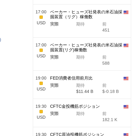
17:00
ベーカー・ヒューズ社発表の米石油採
掘装置（リグ）稼働数
USD
実際
期待
前
451
)
17:00
ベーカー・ヒューズ社発表の米石油採
掘装置(リグ)稼働数
USD
実際
期待
前
588
19:00
FED消費者信用前月比
実際
期待
前
USD
$​11.44 B
$​-0.18 B
19:30
CFTC金投機筋ポジション
実際
期待
前
USD
182.1 K
19:30
CFTC原油投機筋ポジション