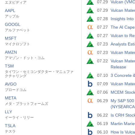
07.29
Vulcan (VMC
エヌビディア
07.29
Vulcan Mate
AAPL
アップル
07.28
Insights Int
GOOGL
07.27
The AI Cape
アルファベット
07.27
Vulcan to Re
MSFT
07.23
Analysts Est
マイクロソフト
AMZN
07.23
Vulcan Mater
アマゾン・ドット・コム
07.22
Vulcan Mate
TSM
Release
タイワン・セミコンダクター・マニュファ
07.10
3 Concrete &
クチャリング
07.09
Vulcan Mater
AVGO
ブロードコム
07.06
MCEM Stock 
META
06.29
My S&P 500 
メタ・プラットフォームズ
(NYSEARCA:
LLY
06.22
Is CRH Stoc
イーライ・リリー
06.19
Martin Marie
TSLA
テスラ
06.10
How Is Vulca