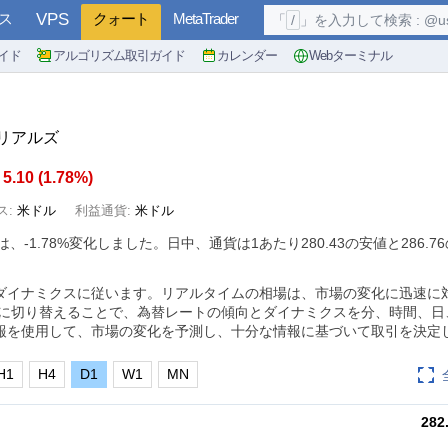
ス
VPS
クォート
MetaTrader
「
/
」を入力して検索 : @user, 
イド
アルゴリズム取引ガイド
カレンダー
Webターミナル
テリアルズ
5.10
(
1.78%
)
ス:
米ドル
利益通貨:
米ドル
は、
-1.78%
変化しました。日中、通貨は1あたり280.43の安値と286.7
ダイナミクスに従います。リアルタイムの相場は、市場の変化に迅速に
枠に切り替えることで、為替レートの傾向とダイナミクスを分、時間、日
報を使用して、市場の変化を予測し、十分な情報に基づいて取引を決定
H1
H4
D1
W1
MN
282