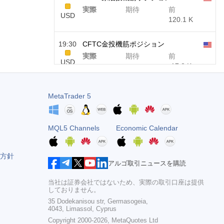
実際
期待
前
USD
120.1 K
19:30
CFTC金投機筋ポジション
実際
期待
前
USD
-17.2 K
19:30
CFTC Nasdaq 100投機筋ポジション
MetaTrader 5
実際
期待
前
USD
4.9 K
MQL5 Channels
Economic Calendar
方針
アルゴ取引ニュースを購読
当社は証券会社ではないため、実際の取引口座は提供
しておりません。
35 Dodekanisou str, Germasogeia,
4043, Limassol, Cyprus
Copyright 2000-2026,
MetaQuotes Ltd