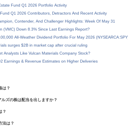
state Fund Q1 2026 Portfolio Activity
Fund Q1 2026 Contributors, Detractors And Recent Activity
ampion, Contender, And Challenger Highlights: Week Of May 31
an (VMC) Down 8.3% Since Last Earnings Report?
$100,000 All-Weather Dividend Portfolio For May 2026 (NYSEARCA:SPY
ials surges $2B in market cap after crucial ruling
et Analysts Like Vulcan Materials Company Stock?
2 Earnings & Revenue Estimates on Higher Deliveries
格は？
アルズの株は配当を出しますか？
は？
方法は？