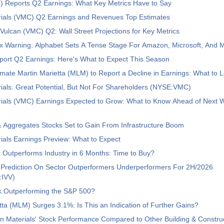
) Reports Q2 Earnings: What Key Metrics Have to Say
rials (VMC) Q2 Earnings and Revenues Top Estimates
o Vulcan (VMC) Q2: Wall Street Projections for Key Metrics
x Warning: Alphabet Sets A Tense Stage For Amazon, Microsoft, And 
port Q2 Earnings: Here's What to Expect This Season
imate Martin Marietta (MLM) to Report a Decline in Earnings: What to L
ials: Great Potential, But Not For Shareholders (NYSE:VMC)
rials (VMC) Earnings Expected to Grow: What to Know Ahead of Next 
 Aggregates Stocks Set to Gain From Infrastructure Boom
ials Earnings Preview: What to Expect
Outperforms Industry in 6 Months: Time to Buy?
Prediction On Sector Outperformers Underperformers For 2H/2026
IVV)
k Outperforming the S&P 500?
tta (MLM) Surges 3.1%: Is This an Indication of Further Gains?
n Materials' Stock Performance Compared to Other Building & Constru