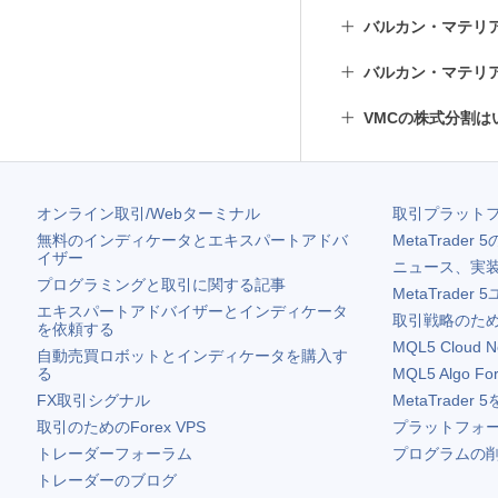
バルカン・マテリ
バルカン・マテリ
VMCの株式分割は
オンライン取引/Webターミナル
取引プラット
無料のインディケータとエキスパートアドバ
MetaTrader 5
イザー
ニュース、実
プログラミングと取引に関する記事
MetaTrader 5
エキスパートアドバイザーとインディケータ
取引戦略のため
を依頼する
MQL5 Cloud N
自動売買ロボットとインディケータを購入す
る
MQL5 Algo Fo
FX取引シグナル
MetaTrader 5
取引のためのForex VPS
プラットフォ
トレーダーフォーラム
プログラムの
トレーダーのブログ