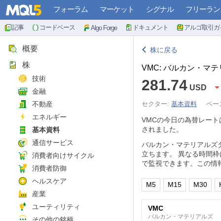
フォーラム
マーケット
シグナル
フリーラン
記事
コードベース
ドキュメント
アルゴ取引ガ
Algo Forge
概要
株に戻る
株
VMC: バルカン・マ
技術
281.74
USD
金融
不動産
セクター:
基本資料
ベー
エネルギー
VMCの今日の為替レート
されました。
基本資料
通信サービス
バルカン・マテリアルズ
立ちます。 異なる時間
消費者向けサイクル
で監視できます。この情
消費者防御
ヘルスケア
M5
M15
M30
産業
ユーティリティ
VMC
バルカン・マテリアルズ
その他の銘柄