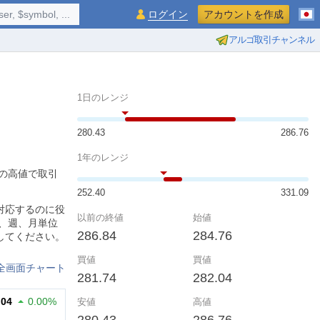
$symbol, ...
ログイン
アカウントを作成
アルゴ取引チャンネル
1日のレンジ
280.43
286.76
1年のレンジ
6の高値で取引
252.40
331.09
対応するのに役
以前の終値
始値
、週、月単位
286.84
284.76
してください。
買値
買値
全画面チャート
281.74
282.04
.04
0.00%
安値
高値