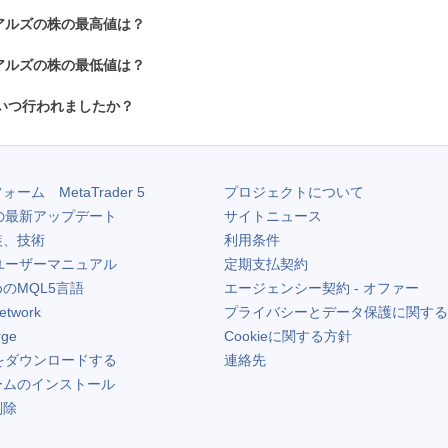
アルズの株の最高値は？
アルズの株の最低値は？
いつ行われましたか？
フォーム
MetaTrader 5
プロジェクトについて
の最新アップデート
サイトニュース
装、技術
利用条件
ユーザーマニュアル
定期支払契約
のMQL5言語
エージェンシー契約 - オファー
etwork
プライバシーとデータ保護に関する
rge
Cookieに関する方針
をダウンロードする
連絡先
ームのインストール
削除