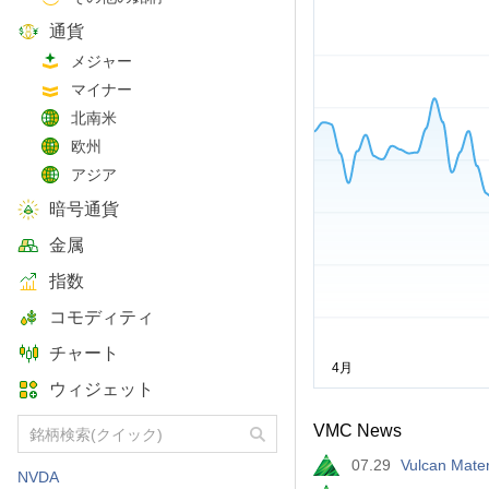
通貨
メジャー
マイナー
北南米
欧州
アジア
暗号通貨
金属
指数
コモディティ
チャート
ウィジェット
VMC News
07.29
Vulcan Mater
NVDA