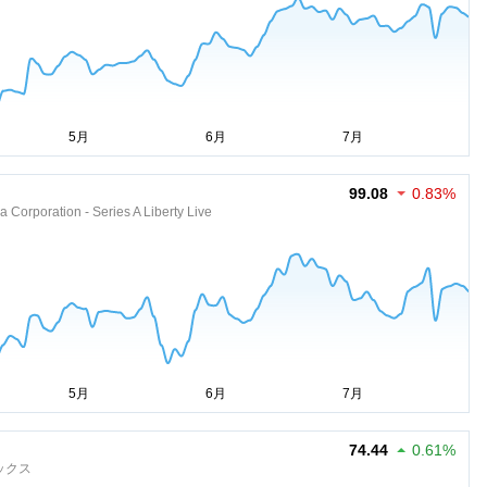
99.08
0.83%
a Corporation - Series A Liberty Live
74.44
0.61%
ックス