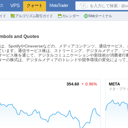
ス
VPS
クォート
MetaTrader
「
/
」を入力して検索 : @user, 
イド
アルゴリズム取引ガイド
カレンダー
Webターミナル
ymbols and Quotes
は、SpotifyやCineverseなどの、メディアコンテンツ、通信サー
ています。通信サービス株は、ストリーミング、デジタルメディア、ソ
サービス株を通じて、デジタルコミュニケーションや新技術が消費者行
ターの株式は、デジタルメディアのトレンドや競争環境の変化によって
354.60
0.96%
META
メタ・プラ