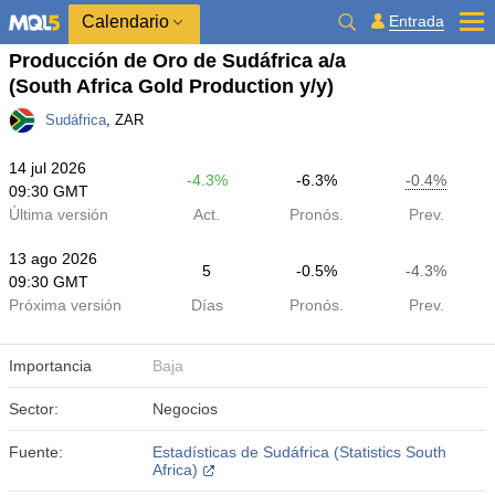
Calendario
Entrada
Producción de Oro de Sudáfrica a/a
(South Africa Gold Production y/y)
Sudáfrica
, ZAR
14 jul 2026
-4.3%
-6.3%
-0.4%
09:30 GMT
Última versión
Act.
Pronós.
Prev.
13 ago 2026
5
-0.5%
-4.3%
09:30 GMT
Próxima versión
Días
Pronós.
Prev.
Importancia
Baja
Sector:
Negocios
Fuente:
Estadísticas de Sudáfrica (Statistics South
Africa)