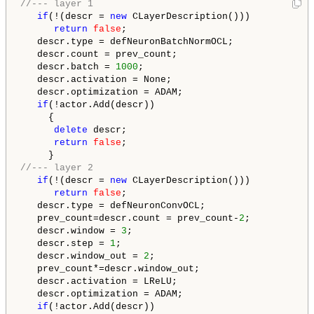
//--- layer 1
if
(!(descr = 
new
 CLayerDescription()))

return
false
;

   descr.type = defNeuronBatchNormOCL;

   descr.count = prev_count;

   descr.batch = 
1000
;

   descr.activation = None;

   descr.optimization = ADAM;

if
(!actor.Add(descr))

     {

delete
 descr;

return
false
;

//--- layer 2
if
(!(descr = 
new
 CLayerDescription()))

return
false
;

   descr.type = defNeuronConvOCL;

   prev_count=descr.count = prev_count-
2
;

   descr.window = 
3
;

   descr.step = 
1
;

   descr.window_out = 
2
;

   prev_count*=descr.window_out;

   descr.activation = LReLU;

   descr.optimization = ADAM;

if
(!actor.Add(descr))
