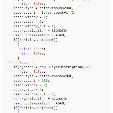
return
false
;

   descr.type = defNeuronConvOCL;

   descr.count = (prev_count+
1
)/
2
;

   descr.window = 
2
;

   descr.step = 
2
;

   descr.window_out = 
4
;

   descr.activation = SIGMOID;

   descr.optimization = ADAM;

if
(!critic.Add(descr))

     {

delete
 descr;

return
false
;

//--- layer 4
if
(!(descr = 
new
 CLayerDescription()))

return
false
;

   descr.type = defNeuronConvOCL;

   descr.count = 
150
;

   descr.window = 
2
;

   descr.step = 
2
;

   descr.window_out = 
4
;

   descr.activation = SIGMOID;

   descr.optimization = ADAM;

if
(!critic.Add(descr))

     {
