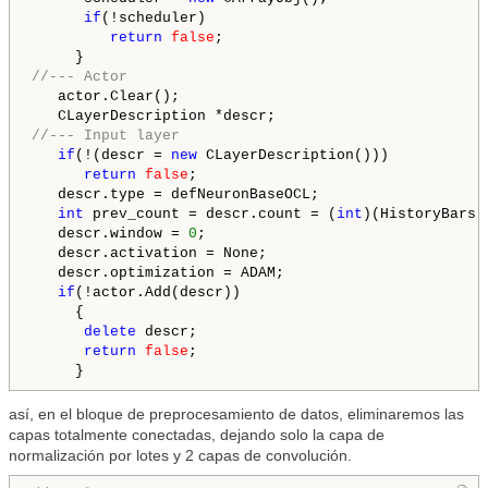
if
(!scheduler)

return
false
;

//--- Actor
   actor.Clear();

//--- Input layer
if
(!(descr = 
new
 CLayerDescription()))

return
false
;

   descr.type = defNeuronBaseOCL;

int
 prev_count = descr.count = (
int
)(HistoryBars 
   descr.window = 
0
;

   descr.activation = None;

   descr.optimization = ADAM;

if
(!actor.Add(descr))

     {

delete
 descr;

return
false
;

así, en el bloque de preprocesamiento de datos, eliminaremos las
capas totalmente conectadas, dejando solo la capa de
normalización por lotes y 2 capas de convolución.