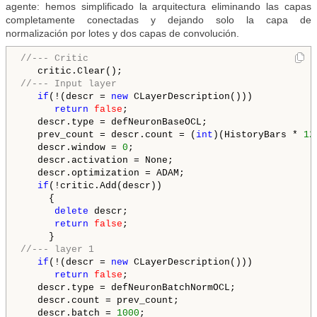
agente: hemos simplificado la arquitectura eliminando las capas
completamente conectadas y dejando solo la capa de
normalización por lotes y dos capas de convolución.
//--- Critic
//--- Input layer
if
(!(descr = 
new
 CLayerDescription()))

return
false
;

   descr.type = defNeuronBaseOCL;

   prev_count = descr.count = (
int
)(HistoryBars * 
12
   descr.window = 
0
;

   descr.activation = None;

   descr.optimization = ADAM;

if
(!critic.Add(descr))

     {

delete
 descr;

return
false
;

//--- layer 1
if
(!(descr = 
new
 CLayerDescription()))

return
false
;

   descr.type = defNeuronBatchNormOCL;

   descr.count = prev_count;

   descr.batch = 
1000
;
