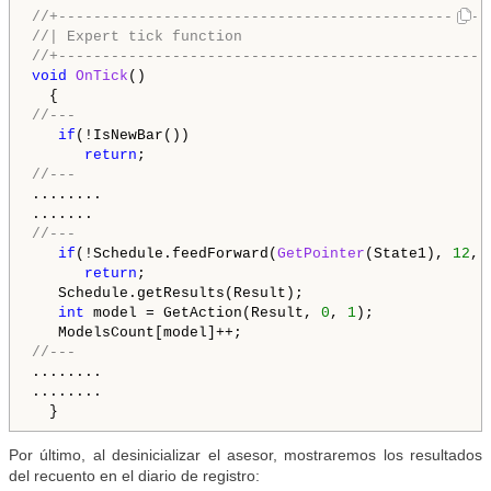
//+-------------------------------------------------
//| Expert tick function                            
//+-------------------------------------------------
void
OnTick
()

//---
if
(!IsNewBar())

return
//---
........

//---
if
(!Schedule.feedForward(
GetPointer
(State1), 
12
, 
return
;

   Schedule.getResults(Result);

int
 model = GetAction(Result, 
0
, 
1
);

//---
........

........

Por último, al desinicializar el asesor, mostraremos los resultados
del recuento en el diario de registro: