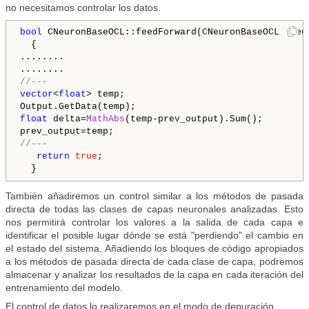
no necesitamos controlar los datos.
bool
 CNeuronBaseOCL::feedForward(CNeuronBaseOCL *Neur
  {

........

//---
vector
<
float
> temp;

float
 delta=
MathAbs
(temp-prev_output).Sum();

//---
return
true
;

También añadiremos un control similar a los métodos de pasada
directa de todas las clases de capas neuronales analizadas. Esto
nos permitirá controlar los valores a la salida de cada capa e
identificar el posible lugar dónde se está "perdiendo" el cambio en
el estado del sistema. Añadiendo los bloques de código apropiados
a los métodos de pasada directa de cada clase de capa, podremos
almacenar y analizar los resultados de la capa en cada iteración del
entrenamiento del modelo.
El control de datos lo realizaremos en el modo de depuración.