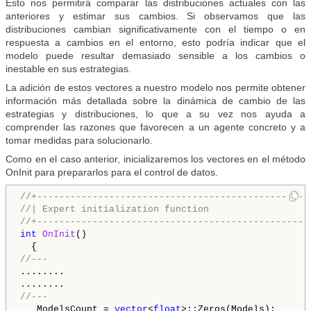
Esto nos permitirá comparar las distribuciones actuales con las
anteriores y estimar sus cambios. Si observamos que las
distribuciones cambian significativamente con el tiempo o en
respuesta a cambios en el entorno, esto podría indicar que el
modelo puede resultar demasiado sensible a los cambios o
inestable en sus estrategias.
La adición de estos vectores a nuestro modelo nos permite obtener
información más detallada sobre la dinámica de cambio de las
estrategias y distribuciones, lo que a su vez nos ayuda a
comprender las razones que favorecen a un agente concreto y a
tomar medidas para solucionarlo.
Como en el caso anterior, inicializaremos los vectores en el método
OnInit para prepararlos para el control de datos.
//+-------------------------------------------------
//| Expert initialization function                  
//+-------------------------------------------------
int
OnInit
()

//---
........

//---
   ModelsCount = 
vector
<
float
>::Zeros(Models);
