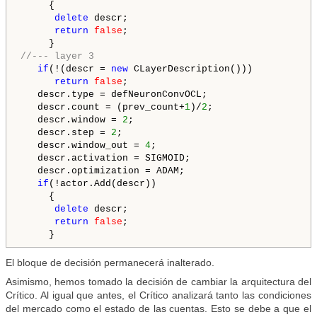
     {

delete
 descr;

return
false
;

//--- layer 3
if
(!(descr = 
new
 CLayerDescription()))

return
false
;

   descr.type = defNeuronConvOCL;

   descr.count = (prev_count+
1
)/
2
;

   descr.window = 
2
;

   descr.step = 
2
;

   descr.window_out = 
4
;

   descr.activation = SIGMOID;

   descr.optimization = ADAM;

if
(!actor.Add(descr))

     {

delete
 descr;

return
false
;

El bloque de decisión permanecerá inalterado.
Asimismo, hemos tomado la decisión de cambiar la arquitectura del
Crítico. Al igual que antes, el Crítico analizará tanto las condiciones
del mercado como el estado de las cuentas. Esto se debe a que el