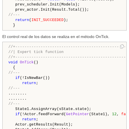
   prev_scheduler.Init(Models);

//---
return
(
INIT_SUCCEEDED
);

El control real de los datos se realiza en el método OnTick.
//+-------------------------------------------------
//| Expert tick function                            
//+-------------------------------------------------
void
OnTick
()

//---
if
(!IsNewBar())

return
//---
........

//---
   State1.AssignArray(sState.state);

if
(!Actor.feedForward(
GetPointer
(State1), 
12
, 
fal
return
;

   Actor.getResults(Result);
