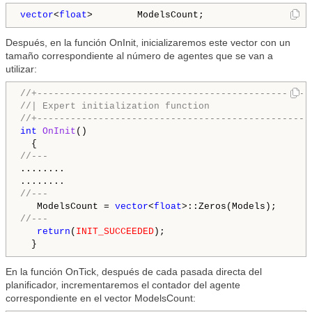
vector
<
float
Después, en la función OnInit, inicializaremos este vector con un
tamaño correspondiente al número de agentes que se van a
utilizar:
//+-------------------------------------------------
//| Expert initialization function                  
//+-------------------------------------------------
int
OnInit
()

//---
........

//---
   ModelsCount = 
vector
<
float
//---
return
(
INIT_SUCCEEDED
);

En la función OnTick, después de cada pasada directa del
planificador, incrementaremos el contador del agente
correspondiente en el vector ModelsCount: