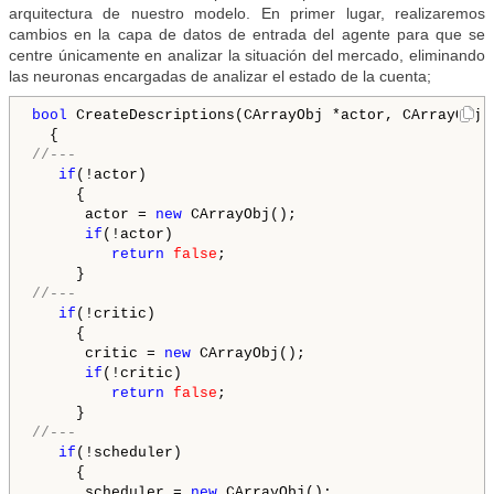
arquitectura de nuestro modelo. En primer lugar, realizaremos
cambios en la capa de datos de entrada del agente para que se
centre únicamente en analizar la situación del mercado, eliminando
las neuronas encargadas de analizar el estado de la cuenta;
bool
 CreateDescriptions(CArrayObj *actor, CArrayObj 
//---
if
(!actor)

     {

      actor = 
new
 CArrayObj();

if
(!actor)

return
false
;

//---
if
(!critic)

     {

      critic = 
new
 CArrayObj();

if
(!critic)

return
false
;

//---
if
(!scheduler)

     {

      scheduler = 
new
 CArrayObj();
