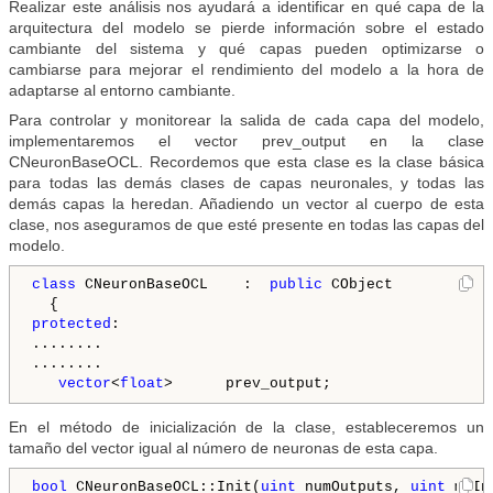
Realizar este análisis nos ayudará a identificar en qué capa de la
arquitectura del modelo se pierde información sobre el estado
cambiante del sistema y qué capas pueden optimizarse o
cambiarse para mejorar el rendimiento del modelo a la hora de
adaptarse al entorno cambiante.
Para controlar y monitorear la salida de cada capa del modelo,
implementaremos el vector prev_output en la clase
CNeuronBaseOCL. Recordemos que esta clase es la clase básica
para todas las demás clases de capas neuronales, y todas las
demás capas la heredan. Añadiendo un vector al cuerpo de esta
clase, nos aseguramos de que esté presente en todas las capas del
modelo.
class
 CNeuronBaseOCL    :  
public
 CObject

protected
:

........

........

vector
<
float
En el método de inicialización de la clase, estableceremos un
tamaño del vector igual al número de neuronas de esta capa.
bool
 CNeuronBaseOCL::Init(
uint
 numOutputs, 
uint
 myIn