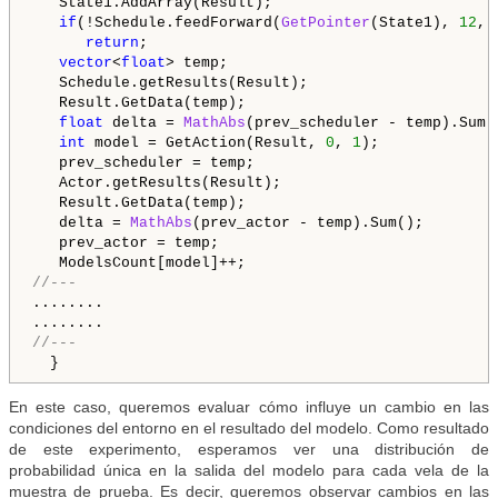
   State1.AddArray(Result);

if
(!Schedule.feedForward(
GetPointer
(State1), 
12
, 
return
;

vector
<
float
> temp;

   Schedule.getResults(Result);

   Result.GetData(temp);

float
 delta = 
MathAbs
(prev_scheduler - temp).Sum()
int
 model = GetAction(Result, 
0
, 
1
);

   prev_scheduler = temp;

   Actor.getResults(Result);

   Result.GetData(temp);

   delta = 
MathAbs
(prev_actor - temp).Sum();

   prev_actor = temp;

//---
........

//---
  }
En este caso, queremos evaluar cómo influye un cambio en las
condiciones del entorno en el resultado del modelo. Como resultado
de este experimento, esperamos ver una distribución de
probabilidad única en la salida del modelo para cada vela de la
muestra de prueba. Es decir, queremos observar cambios en las