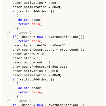
   descr.activation = None;

   descr.optimization = ADAM;

if
(!critic.Add(descr))

     {

delete
 descr;

return
false
;

//--- layer 2
if
(!(descr = 
new
 CLayerDescription()))

return
false
;

   descr.type = defNeuronConvOCL;

   prev_count=descr.count = prev_count-
2
;

   descr.window = 
3
;

   descr.step = 
1
;

   descr.window_out = 
2
;

   prev_count*=descr.window_out;

   descr.activation = LReLU;

   descr.optimization = ADAM;

if
(!critic.Add(descr))

     {

delete
 descr;

return
false
;

//--- layer 3
if
(!(descr = 
new
 CLayerDescription()))
