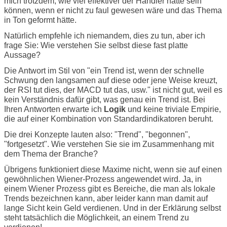
mich trotzdem, wie viel effektiver der Händler hätte sein
können, wenn er nicht zu faul gewesen wäre und das Thema
in Ton geformt hätte.
Natürlich empfehle ich niemandem, dies zu tun, aber ich
frage Sie: Wie verstehen Sie selbst diese fast platte
Aussage?
Die Antwort im Stil von "ein Trend ist, wenn der schnelle
Schwung den langsamen auf diese oder jene Weise kreuzt,
der RSI tut dies, der MACD tut das, usw." ist nicht gut, weil es
kein Verständnis dafür gibt, was genau ein Trend ist. Bei
Ihren Antworten erwarte ich
Logik
und keine triviale Empirie,
die auf einer Kombination von Standardindikatoren beruht.
Die drei Konzepte lauten also: "Trend", "begonnen",
"fortgesetzt". Wie verstehen Sie sie im Zusammenhang mit
dem Thema der Branche?
Übrigens funktioniert diese Maxime nicht, wenn sie auf einen
gewöhnlichen Wiener-Prozess angewendet wird. Ja, in
einem Wiener Prozess gibt es Bereiche, die man als lokale
Trends bezeichnen kann, aber leider kann man damit auf
lange Sicht kein Geld verdienen. Und in der Erklärung selbst
steht tatsächlich die Möglichkeit, an einem Trend zu