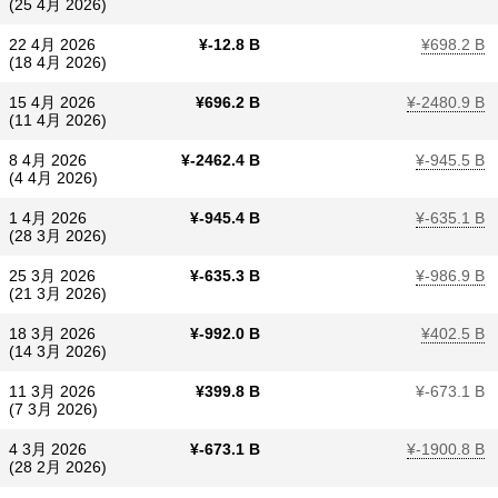
(25 4月 2026)
22 4月 2026
¥​-12.8 B
¥​698.2 B
(18 4月 2026)
15 4月 2026
¥​696.2 B
¥​-2480.9 B
(11 4月 2026)
8 4月 2026
¥​-2462.4 B
¥​-945.5 B
(4 4月 2026)
1 4月 2026
¥​-945.4 B
¥​-635.1 B
(28 3月 2026)
25 3月 2026
¥​-635.3 B
¥​-986.9 B
(21 3月 2026)
18 3月 2026
¥​-992.0 B
¥​402.5 B
(14 3月 2026)
11 3月 2026
¥​399.8 B
¥​-673.1 B
(7 3月 2026)
4 3月 2026
¥​-673.1 B
¥​-1900.8 B
(28 2月 2026)