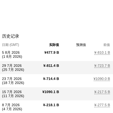
历史记录
日期 (GMT)
实际值
预测值
前值
5 8月 2026
¥​477.9 B
¥​-810.1 B
(1 8月 2026)
29 7月 2026
¥​-811.4 B
¥​-723.7 B
(25 7月 2026)
23 7月 2026
¥​-714.4 B
¥​1090.0 B
(18 7月 2026)
15 7月 2026
¥​1090.1 B
¥​-217.5 B
(11 7月 2026)
8 7月 2026
¥​-218.1 B
¥​-277.5 B
(4 7月 2026)