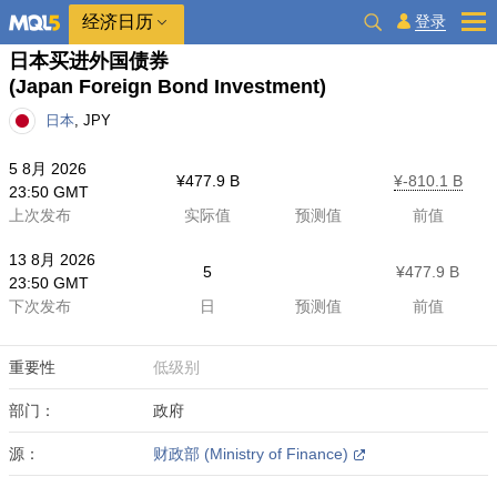
经济日历
登录
日本买进外国债券
(Japan Foreign Bond Investment)
日本
, JPY
5 8月 2026
¥​477.9 B
¥​-810.1 B
23:50 GMT
上次发布
实际值
预测值
前值
13 8月 2026
5
¥​477.9 B
23:50 GMT
下次发布
日
预测值
前值
重要性
低级别
部门：
政府
源：
财政部 (Ministry of Finance)