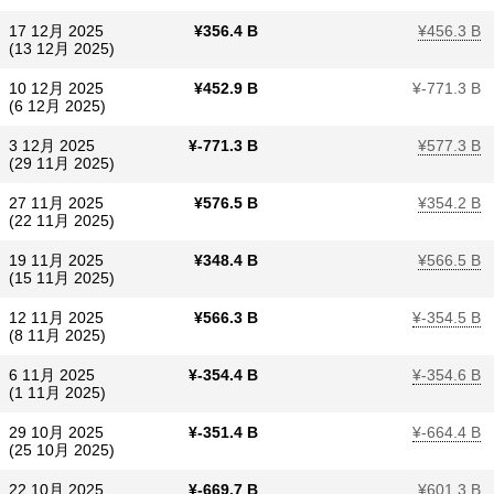
17 12月 2025
¥​356.4 B
¥​456.3 B
(13 12月 2025)
10 12月 2025
¥​452.9 B
¥​-771.3 B
(6 12月 2025)
3 12月 2025
¥​-771.3 B
¥​577.3 B
(29 11月 2025)
27 11月 2025
¥​576.5 B
¥​354.2 B
(22 11月 2025)
19 11月 2025
¥​348.4 B
¥​566.5 B
(15 11月 2025)
12 11月 2025
¥​566.3 B
¥​-354.5 B
(8 11月 2025)
6 11月 2025
¥​-354.4 B
¥​-354.6 B
(1 11月 2025)
29 10月 2025
¥​-351.4 B
¥​-664.4 B
(25 10月 2025)
22 10月 2025
¥​-669.7 B
¥​601.3 B