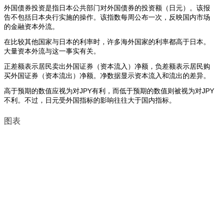
外国债券投资是指日本公共部门对外国债券的投资额（日元）。该报
告不包括日本央行实施的操作。该指数每周公布一次，反映国内市场
的金融资本外流。
在比较其他国家与日本的利率时，许多海外国家的利率都高于日本。
大量资本外流与这一事实有关。
正差额表示居民卖出外国证券（资本流入）净额，负差额表示居民购
买外国证券（资本流出）净额。净数据显示资本流入和流出的差异。
高于预期的数值应视为对JPY有利，而低于预期的数值则被视为对JPY
不利。不过，日元受外国指标的影响往往大于国内指标。
图表