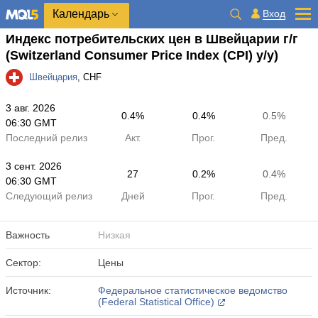
Календарь
Вход
Индекс потребительских цен в Швейцарии г/г
(Switzerland Consumer Price Index (CPI) y/y)
Швейцария
, CHF
3 авг. 2026
0.4%
0.4%
0.5%
06:30 GMT
Последний релиз
Акт.
Прог.
Пред.
3 сент. 2026
27
0.2%
0.4%
06:30 GMT
Следующий релиз
Дней
Прог.
Пред.
Важность
Низкая
Сектор:
Цены
Источник:
Федеральное статистическое ведомство
(Federal Statistical Office)