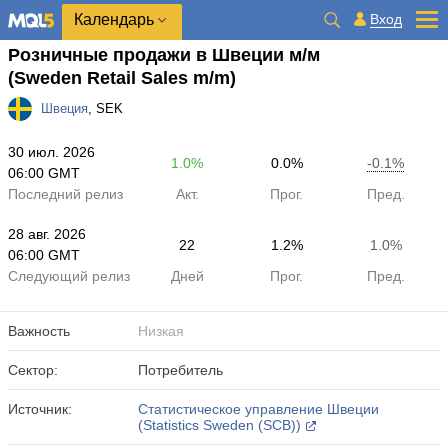
Календарь
Вход
Розничные продажи в Швеции м/м
(Sweden Retail Sales m/m)
Швеция
, SEK
30 июл. 2026
1.0%
0.0%
-0.1%
06:00 GMT
Последний релиз
Акт.
Прог.
Пред.
28 авг. 2026
22
1.2%
1.0%
06:00 GMT
Следующий релиз
Дней
Прог.
Пред.
Важность
Низкая
Сектор:
Потребитель
Источник:
Статистическое управление Швеции
(Statistics Sweden (SCB))