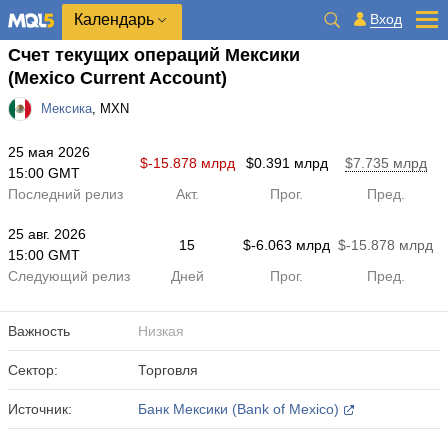
Календарь
Вход
Счет текущих операций Мексики
(Mexico Current Account)
Мексика
, MXN
25 мая 2026
$​-15.878 млрд
$​0.391 млрд
$​7.735 млрд
15:00 GMT
Последний релиз
Акт.
Прог.
Пред.
25 авг. 2026
15
$​-6.063 млрд
$​-15.878 млрд
15:00 GMT
Следующий релиз
Дней
Прог.
Пред.
Важность
Низкая
Сектор:
Торговля
Источник:
Банк Мексики (Bank of Mexico)