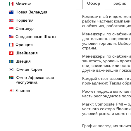
Обзор
График
Мексика
Новая Зеландия
Композитный индекс мене
Норвегия
работы частных компаний
снабжению, работающих 
Сингапур
Менеджеры по снабжению
Соединенные Штаты
деятельность опережает 
условия торговли. Выбор
Франция
страны.
Швейцария
Менеджеры по снабжению
занятость, уровень прои
Швеция
они, снизились или оста
Южная Корея
другие важнейшие показа
Южно-Африканская
Каждый ответ взвешен в 
Республика
принадлежит. Таким обра
Япония
Расчет индекса включае
часть респондентов поло
Markit Composite PMI –
частного сектора Японии
условий рынка и может п
График последних значе