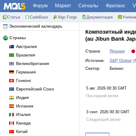
Форум
Маркет
Сигналы
Фриланс
V
Статьи
CodeBase
Algo Forge
Документация
Учебни
Экономический календарь
Композитный инде
Страны
(au Jibun Bank Jap
Австралия
Страна:
Япония
Бразилия
Источник:
S&P Global
Великобритания
Сектор:
Бизнес
Германия
Гонконг
5 авг. 2026 00:30 GMT
Европейский Союз
Последний релиз
Индия
Испания
3 сент. 2026 00:30 GMT
Италия
Следующий релиз
Канада
Китай