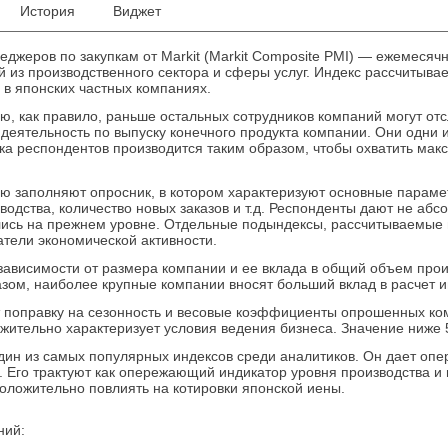
История
Виджет
джеров по закупкам от Markit (Markit Composite PMI) — ежемесячн
 из производственного сектора и сферы услуг. Индекс рассчитыв
в японских частных компаниях.
, как правило, раньше остальных сотрудников компаний могут отс
деятельность по выпуску конечного продукта компании. Они одни и
ка респондентов производится таким образом, чтобы охватить мак
 заполняют опросник, в котором характеризуют основные парамет
зводства, количество новых заказов и т.д. Респонденты дают не аб
лись на прежнем уровне. Отдельные подындексы, рассчитываемые н
тели экономической активности.
зависимости от размера компании и ее вклада в общий объем произ
зом, наиболее крупные компании вносят больший вклад в расчет и
т поправку на сезонность и весовые коэффициенты опрошенных ком
жительно характеризует условия ведения бизнеса. Значение ниже 
 один из самых популярных индексов среди аналитиков. Он дает о
. Его трактуют как опережающий индикатор уровня производства и
оложительно повлиять на котировки японской иены.
ний: