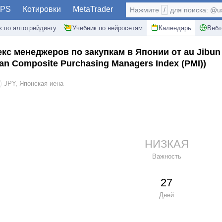
PS
Котировки
MetaTrader
Нажмите
/
для поиска: @use
к по алготрейдингу
Учебник по нейросетям
Календарь
Вебт
кс менеджеров по закупкам в Японии от au Jibun
an Composite Purchasing Managers Index (PMI))
JPY, Японская иена
НИЗКАЯ
Важность
27
Дней