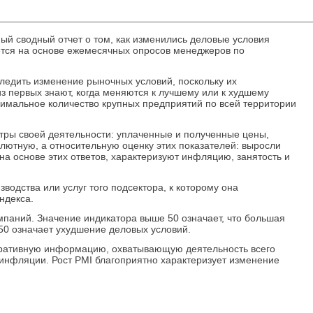
ый сводный отчет о том, как изменились деловые условия
ается на основе ежемесячных опросов менеджеров по
ледить изменение рыночных условий, поскольку их
з первых знают, когда меняются к лучшему или к худшему
симальное количество крупных предприятий по всей территории
ры своей деятельности: уплаченные и полученные цены,
солютную, а относительную оценку этих показателей: выросли
а основе этих ответов, характеризуют инфляцию, занятость и
водства или услуг того подсектора, к которому она
ндекса.
паний. Значение индикатора выше 50 означает, что большая
50 означает ухудшение деловых условий.
перативную информацию, охватывающую деятельность всего
 инфляции. Рост PMI благоприятно характеризует изменение