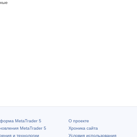
нные
атформа
MetaTrader 5
О проекте
бновления
MetaTrader 5
Хроника сайта
рения и технологии
Условия использования