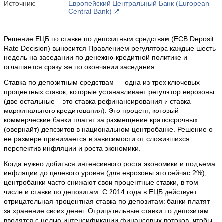
Источник:
Европейский Центральный Банк (European
Central Bank)
Решение ЕЦБ по ставке по депозитным средствам (ECB Deposit
Rate Decision) выносится Правлением регулятора каждые шесть
недель на заседании по денежно-кредитной политике и
оглашается сразу же по окончании заседания.
Ставка по депозитным средствам — одна из трех ключевых
процентных ставок, которые устанавливает регулятор еврозоны
(две остальные – это ставка рефинансирования и ставка
маржинального кредитования). Это процент, который
коммерческие банки платят за размещение краткосрочных
(овернайт) депозитов в национальном центробанке. Решение о
ее размере принимается в зависимости от сложившихся
перспектив инфляции и роста экономики.
Когда нужно добиться интенсивного роста экономики и подъема
инфляции до целевого уровня (для еврозоны это сейчас 2%),
центробанки часто снижают свои процентные ставки, в том
числе и ставки по депозитам. С 2014 года в ЕЦБ действует
отрицательная процентная ставка по депозитам: банки платят
за хранение своих денег. Отрицательные ставки по депозитам
вводятся с целью интенсификации финансовых потоков, чтобы