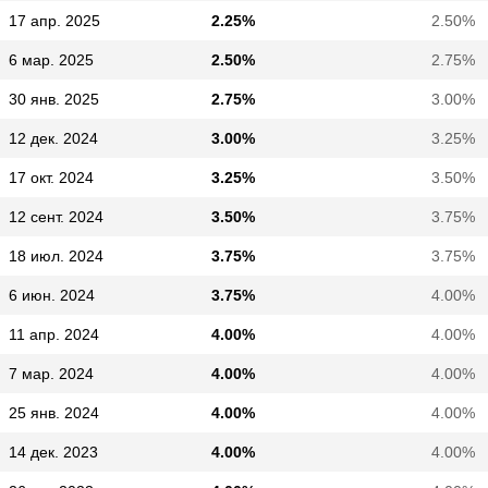
17 апр. 2025
2.25%
2.50%
6 мар. 2025
2.50%
2.75%
30 янв. 2025
2.75%
3.00%
12 дек. 2024
3.00%
3.25%
17 окт. 2024
3.25%
3.50%
12 сент. 2024
3.50%
3.75%
18 июл. 2024
3.75%
3.75%
6 июн. 2024
3.75%
4.00%
11 апр. 2024
4.00%
4.00%
7 мар. 2024
4.00%
4.00%
25 янв. 2024
4.00%
4.00%
14 дек. 2023
4.00%
4.00%