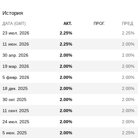
История
ДАТА (GMT)
АКТ.
ПРОГ.
ПРЕД.
23 июл. 2026
2.25%
2.25%
11 июн. 2026
2.25%
2.00%
30 апр. 2026
2.00%
2.00%
19 мар. 2026
2.00%
2.00%
5 февр. 2026
2.00%
2.00%
18 дек. 2025
2.00%
2.00%
30 окт. 2025
2.00%
2.00%
11 сент. 2025
2.00%
2.00%
24 июл. 2025
2.00%
2.00%
5 июн. 2025
2.00%
2.25%