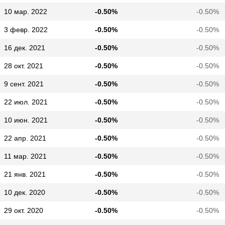
10 мар. 2022
-0.50%
-0.50%
3 февр. 2022
-0.50%
-0.50%
16 дек. 2021
-0.50%
-0.50%
28 окт. 2021
-0.50%
-0.50%
9 сент. 2021
-0.50%
-0.50%
22 июл. 2021
-0.50%
-0.50%
10 июн. 2021
-0.50%
-0.50%
22 апр. 2021
-0.50%
-0.50%
11 мар. 2021
-0.50%
-0.50%
21 янв. 2021
-0.50%
-0.50%
10 дек. 2020
-0.50%
-0.50%
29 окт. 2020
-0.50%
-0.50%