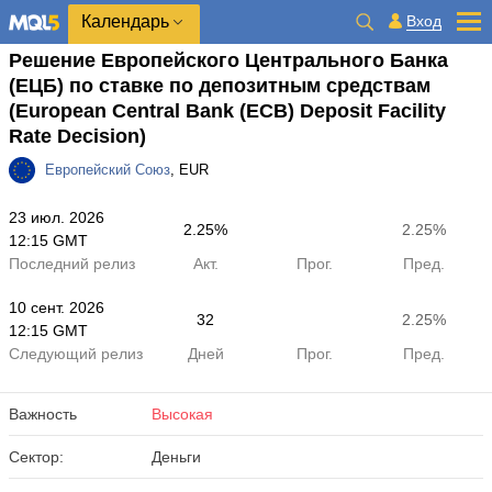
Календарь
Вход
Решение Европейского Центрального Банка
(ЕЦБ) по ставке по депозитным средствам
(European Central Bank (ECB) Deposit Facility
Rate Decision)
Европейский Союз
, EUR
23 июл. 2026
2.25%
2.25%
12:15 GMT
Последний релиз
Акт.
Прог.
Пред.
10 сент. 2026
32
2.25%
12:15 GMT
Следующий релиз
Дней
Прог.
Пред.
Важность
Высокая
Сектор:
Деньги