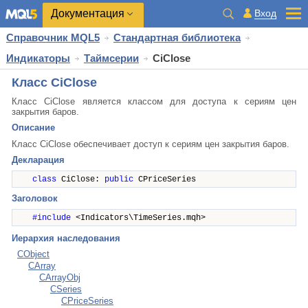
Документация
Вход
Справочник MQL5
Стандартная библиотека
Индикаторы
Таймсерии
CiClose
Класс CiClose
Класс CiClose является классом для доступа к сериям цен
закрытия баров.
Описание
Класс CiClose обеспечивает доступ к сериям цен закрытия баров.
Декларация
class
CiClose:
public
CPriceSeries
Заголовок
#include
<Indicators\TimeSeries.mqh>
Иерархия наследования
CObject
CArray
CArrayObj
CSeries
CPriceSeries