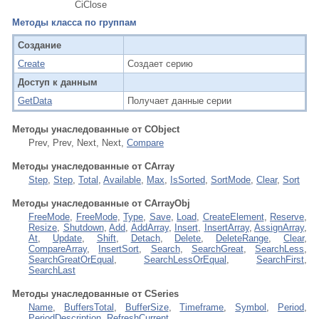
CiClose
Методы класса по группам
Создание
Create
Создает серию
Доступ к данным
GetData
Получает данные серии
Методы унаследованные от CObject
Prev, Prev, Next, Next,
Compare
Методы унаследованные от CArray
Step
,
Step
,
Total
,
Available
,
Max
,
IsSorted
,
SortMode
,
Clear
,
Sort
Методы унаследованные от CArrayObj
FreeMode
,
FreeMode
,
Type
,
Save
,
Load
,
CreateElement
,
Reserve
,
Resize
,
Shutdown
,
Add
,
AddArray
,
Insert
,
InsertArray
,
AssignArray
,
At
,
Update
,
Shift
,
Detach
,
Delete
,
DeleteRange
,
Clear
,
CompareArray
,
InsertSort
,
Search
,
SearchGreat
,
SearchLess
,
SearchGreatOrEqual
,
SearchLessOrEqual
,
SearchFirst
,
SearchLast
Методы унаследованные от CSeries
Name
,
BuffersTotal
,
BufferSize
,
Timeframe
,
Symbol
,
Period
,
PeriodDescription
,
RefreshCurrent