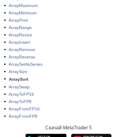
ArrayMaximum
ArrayMinimum
ArrayPrint
ArrayRange
ArrayResize
ArrayInsert
ArrayRemove
ArrayReverse
ArraySetAsSeries
ArraySize
ArraySort
ArraySwap
ArrayToFP16
ArrayToFP8
ArrayFromFP16
ArrayFromFP8
Скачай
MetaTrader 5