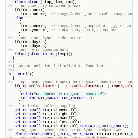
TimeToStruct
(stop_time,temp);
//--- получим дату на месяц меньше
if
(temp.mon>1)
temp.mon-=1;
// текущий месяц не первый в году, значи
else
{
temp.mon=12;
// текущий месяц первый в году, значит н
temp.year-=1;
// а номер года на один меньше
}
//--- число дня будет не больше 28
if
(temp.day>28)
temp.day=28;
//--- вернем полученную дату
return
(
StructToTime
(temp));
}
//+---------------------------------------------------------
//| Custom indicator initialization fun
//+---------------------------------------------------------
int
OnInit
()
{
//--- проверка, удовлетворяют ли входные параметры условиям
if
(
InpSmallVolume
<0 ||
InpSmallVolume
>=50 ||
InpBigVolume
{
Print
(
"Некорректные входные параметры"
);
return
(
INIT_PARAMETERS_INCORRECT
);
}
//--- indicator buffers mapping
SetIndexBuffer
(0,ExtOpenBuff);
SetIndexBuffer
(1,ExtHighBuff);
SetIndexBuffer
(2,ExtLowBuff);
SetIndexBuffer
(3,ExtCloseBuff);
SetIndexBuffer
(4,ExtColorBuff,
INDICATOR_COLOR_INDEX
);
//--- зададим значение, которое не будет отображаться
PlotIndexSetDouble
(0,
PLOT_EMPTY_VALUE
,INDICATOR_EMPTY_VAL