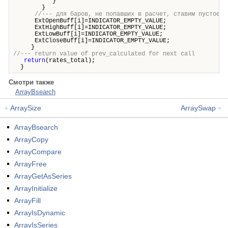
}
}
//--- для баров, не попавших в расчет, ставим пустое з
ExtOpenBuff[i]=INDICATOR_EMPTY_VALUE;
ExtHighBuff[i]=INDICATOR_EMPTY_VALUE;
ExtLowBuff[i]=INDICATOR_EMPTY_VALUE;
ExtCloseBuff[i]=INDICATOR_EMPTY_VALUE;
}
//--- return value of prev_calculated for next call
return
(rates_total);
}
Смотри также
ArrayBsearch
ArraySize
ArraySwap
ArrayBsearch
ArrayCopy
ArrayCompare
ArrayFree
ArrayGetAsSeries
ArrayInitialize
ArrayFill
ArrayIsDynamic
ArrayIsSeries