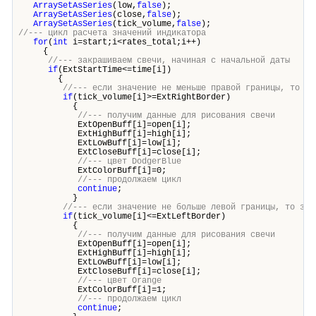
ArraySetAsSeries
(low,
false
);
ArraySetAsSeries
(close,
false
);
ArraySetAsSeries
(tick_volume,
false
);
//--- цикл расчета значений индикатора
for
(
int
i=start;i<rates_total;i++)
{
//--- закрашиваем свечи, начиная с начальной даты
if
(ExtStartTime<=time[i])
{
//--- если значение не меньше правой границы, то за
if
(tick_volume[i]>=ExtRightBorder)
{
//--- получим данные для рисования свечи
ExtOpenBuff[i]=open[i];
ExtHighBuff[i]=high[i];
ExtLowBuff[i]=low[i];
ExtCloseBuff[i]=close[i];
//--- цвет DodgerBlue
ExtColorBuff[i]=0;
//--- продолжаем цикл
continue
;
}
//--- если значение не больше левой границы, то зак
if
(tick_volume[i]<=ExtLeftBorder)
{
//--- получим данные для рисования свечи
ExtOpenBuff[i]=open[i];
ExtHighBuff[i]=high[i];
ExtLowBuff[i]=low[i];
ExtCloseBuff[i]=close[i];
//--- цвет Orange
ExtColorBuff[i]=1;
//--- продолжаем цикл
continue
;