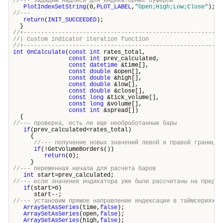
//--- зададим надписи для индикаторных буферов
PlotIndexSetString
(0,
PLOT_LABEL
,
"Open;High;Low;Close"
);
//---
return
(
INIT_SUCCEEDED
);
}
//+---------------------------------------------------------
//| Custom indicator iteration func
//+---------------------------------------------------------
int
OnCalculate
(
const
int
rates_total,
const
int
prev_calculated,
const
datetime
&time[],
const
double
&open[],
const
double
&high[],
const
double
&low[],
const
double
&close[],
const
long
&tick_volume[],
const
long
&volume[],
const
int
&spread[])
{
//--- проверка, есть ли еще необработанные бары
if
(prev_calculated<rates_total)
{
//--- получение новых значений левой и правой границы 
if
(!GetVolumeBorders())
return
(0);
}
//--- переменная начала для расчета баров
int
start=prev_calculated;
//--- если значения индикатора уже были рассчитаны на предыд
if
(start>0)
start--;
//--- установим прямое направление индексации в таймсериях
ArraySetAsSeries
(time,
false
);
ArraySetAsSeries
(open,
false
);
ArraySetAsSeries
(high,
false
);