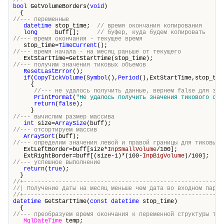
//+---------------------------------------------------------
bool
GetVolumeBorders(
void
)
{
//--- переменные
datetime
stop_time;
// время окончания копирования
long
buff[];
// буфер, куда будем копировать
//--- время окончания - текущее время
stop_time=
TimeCurrent
();
//--- время начала - на месяц раньше от текущего
ExtStartTime=GetStartTime(stop_time);
//--- получим значения тиковых объемов
ResetLastError
();
if
(
CopyTickVolume
(
Symbol
(),
Period
(),ExtStartTime,stop_tim
{
//--- не удалось получить данные, вернем false для зап
PrintFormat
(
"Не удалось получить значения тикового объ
return
(
false
);
}
//--- вычислим размер массива
int
size=
ArraySize
(buff);
//--- отсортируем массив
ArraySort
(buff);
//--- определим значения левой и правой границы для тиковых 
ExtLeftBorder=buff[size*
InpSmallVolume
/100];
ExtRightBorder=buff[(size-1)*(100-
InpBigVolume
)/100];
//--- успешное выполнение
return
(
true
);
}
//+---------------------------------------------------------
//| Получение даты на месяц меньше чем дата во входном п
//+---------------------------------------------------------
datetime
GetStartTime(
const
datetime
stop_time)
{
//--- преобразуем время окончания к переменной структуры тип
MqlDateTime
temp;