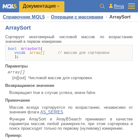
Документация
Вход
Справочник MQL5
Операции с массивами
ArraySort
ArraySort
Сортирует многомерный числовой массив по возрастанию
значений в первом измерении.
bool
ArraySort
(
void&
array[]
// массив для сортировки
);
Параметры
array[]
[in][out] Числовой массив для сортировки.
Возвращаемое значение
Возвращает true в случае успеха, иначе false.
Примечание
Массив всегда сортируется по возрастанию, независимо от
значения флага
AS_SERIES
.
Функции ArraySort и ArrayBSearch принимают в качестве
параметра массив любой размерности, при этом сортировка и
поиск происходят только по первому (нулевому) измерению.
Пример: