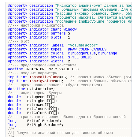
#property
description
"Индикатор анализирует данные за после
#property
description
"и большими тиковыми объемами. Для опр
#property
description
"массива тиковых объемов. Свечи, объем
#property
description
"процентов массива, считаются малыми. 
#property
description
"последние InpBigVolume процентов масс
//--- настройки индикатора
#property
indicator_chart_window
#property
indicator_buffers
5
#property
indicator_plots
1
//--- plot
#property
indicator_label1
"VolumeFactor"
#property
indicator_type1
DRAW_COLOR_CANDLES
#property
indicator_color1
clrDodgerBlue
,
clrOrange
#property
indicator_style1
STYLE_SOLID
#property
indicator_width1
2
//--- предопределенная константа
#define
INDICATOR_EMPTY_VALUE 0.0
//--- входные параметры
input
int
InpSmallVolume
=15;
// Процент малых объемов (<50)
input
int
InpBigVolume
=80;
// Процент больших объемов (<50
//--- время начала анализа (будет смещаться)
datetime
ExtStartTime;
//--- индикаторные буферы
double
ExtOpenBuff[];
double
ExtHighBuff[];
double
ExtLowBuff[];
double
ExtCloseBuff[];
double
ExtColorBuff[];
//--- граничные значения объемов для отображения свечей
long
ExtLeftBorder=0;
long
ExtRightBorder=0;
//+---------------------------------------------------------
//| Получение значений границ для тиковых о