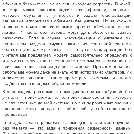
обучения без учителя нельзя решить задачи регрессии. В какой-
то мере можно сравнить задачи классификации, решаемые
методом обучения с учителем, и задачи кластеризации,
решаемые алгоритмами обучения без учителя. Но за схожим
значением почти слов-синонимом, кроется абсолютно разная
логика. И часто, оба метода могут дать абсолютно разные
результаты. Если в случае классификации с учителем мы
предлагаем модели выучить какое из состояний системы
соответствует какому классу. То в случае кластеризации без
учителя мы предлагаем модели самостоятельно определить к
какому кластеру отнести состояние системы за совокупностью
признаков, описывающих данное состояние. При этом, в начале
работы мы можем даже не знать количество таких кластеров. Их
количество является гиперпараметром системы и может
подбираться в процессе обучения модели.
Вторая задача, решаемая с помощью алгоритмов обучения без
учителя — поиск аномалий. Т.е. поиск таких состояний, которые
не свойственные данной системе, но в силу различных внешних
факторов могут иногда с небольшой долей вероятности
проявляться.
Ещё одна задача, решаемая с помощью алгоритмов обучения
без учителя — это задачи понижения размерности данных.
Помните, подобную задачу мы решали с помощью сверточных