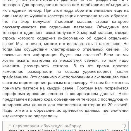
тензоров. Для проведения анализа нам необходимо объединить
их в единый тензор. При этом надо обратить внимание еще на
один момент. Функция кластеризации построена таким образом,
что на вход получает 2-мерный массив, строки которого
рассматриваются как отдельные паттерны. Объединив все
тензоры в один, мы также получаем 2-мерный массив, каждая
строка которого содержит информацию об одной отдельной
свече. Мы, конечно, можем его использовать в таком виде. Но
тогда мы осуществим кластеризацию отдельных свечей. Но
насколько эта информация будет нам полезна? Если же мы
хотим искать паттерны из нескольких свечей, то нам надо
изменить размерность тензора. В то же время простое
изменение размерности не совсем удовлетворяет нашим
требованиям. Это сравнимо с использованием скользящего окна
с шагом перемещения равным его размеру. Но нам бы хотелось
понимать паттерн на каждой свече. Поэтому нам потребуется
переформатирование тензора с копированием данных. Ниже
представлен пример кода объединения тензора с последующим
копированием данных для составления паттерна из 20 свечей.
Надо отметить обрезание исторических данных, где значения
индикаторов не определены.
# Сгруппируем обучающую выборку