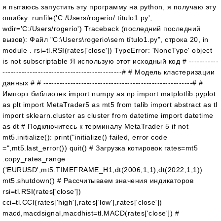
я пытаюсь запустить эту программу на python, я получаю эту
ошибку: runfile('C:/Users/rogerio/ título1.py',
wdir='C:/Users/rogerio') Traceback (последний последний
вызов): Файл "C:\Users\rogerio\sem título1.py", строка 20, in
module . rsi=tl.RSI(rates['close']) TypeError: 'NoneType' object
is not subscriptable Я использую этот исходный код # -----------
--------------------------------------------# # Модель кластеризации
данных # # -------------------------------------------------------# #
Импорт библиотек import numpy as np import matplotlib.pyplot
as plt import MetaTrader5 as mt5 from talib import abstract as tl
import sklearn.cluster as cluster from datetime import datetime
as dt # Подключитесь к терминалу MetaTrader 5 if not
mt5.initialize(): print("initialize() failed, error code
=",mt5.last_error()) quit() # Загрузка котировок rates=mt5
.copy_rates_range
('EURUSD',mt5.TIMEFRAME_H1,dt(2006,1,1),dt(2022,1,1))
mt5.shutdown() # Рассчитываем значения индикаторов
rsi=tl.RSI(rates['close'])
cci=tl.CCI(rates['high'],rates['low'],rates['close'])
macd,macdsignal,macdhist=tl.MACD(rates['close']) #