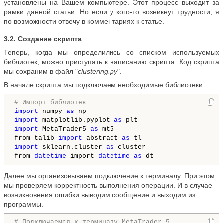
установлены на Вашем компьютере. Этот процесс выходит за
рамки данной статьи. Но если у кого-то возникнут трудности, я
по возможности отвечу в комментариях к статье.
3.2. Создание скрипта
Теперь, когда мы определились со списком используемых
библиотек, можно приступать к написанию скрипта. Код скрипта
мы сохраним в файл "
clustering.py
".
В начале скрипта мы подключаем необходимые библиотеки.
# Импорт библиотек
import 
numpy 
as
import 
matplotlib.pyplot 
as
import 
MetaTrader5 
as
 mt5

from talib 
import 
abstract 
as
import 
sklearn.cluster 
as
 cluster

from 
datetime
 import 
datetime
as
Далее мы организовываем подключение к терминалу. При этом
мы проверяем корректность выполнения операции. И в случае
возникновения ошибки выводим сообщение и выходим из
программы.
# Подключаемся к терминалу MetaTrader 5