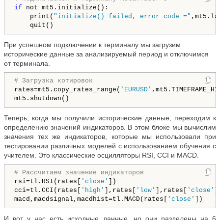
if
 not mt5.initialize():

    print(
"initialize() failed, error code ="
,mt5.la
При успешном подключении к терминалу мы загрузим
исторические данные за анализируемый период и отключимся
от терминала.
# Загрузка котировок
rates=mt5.copy_rates_range(
'EURUSD'
,mt5.TIMEFRAME_H1
Теперь, когда мы получили исторические данные, переходим к
определению значений индикаторов. В этом блоке мы вычислим
значения тех же индикаторов, которые мы использовали при
тестировании различных моделей с использованием обучения с
учителем. Это классические осцилляторы RSI, CCI и MACD.
# Рассчитаем значение индикаторов
rsi=tl.RSI(rates[
'close'
])

cci=tl.CCI(rates[
'high'
],rates[
'low'
],rates[
'close'
])
macd,macdsignal,macdhist=tl.MACD(rates[
'close'
И вот у нас есть исходные данные, но они разделены на 6