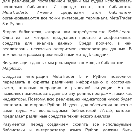
Для реализации поставленной задачи мы будем использовать
несколько библиотек. И прежде всего, это библиотека
MetaTrader5
. Именно средствами этой библиотеки
организовываются все точки интеграции терминала MetaTrader
5 и Python.
Вторая библиотека, которая нам потребуется это
Scikit-Learn
.
Одна из тех, которые предлагают простые и эффективные
средства для анализа данных. Среди прочего, в ней
реализованы несколько алгоритмов кластеризации данных. В
том числе и рассматриваемый нами метод k-средних.
Визуализацию данных мы реализуем с помощью библиотеки
Matplotlib
.
Средства интеграции MetaTrader 5 и Python позволяют
передавать в скрипты различную информацию о состоянии
счета, торговых операциях и рыночной ситуации. Но не
позволяют использовать данные внутренних программ, таких как
индикаторы. Поэтому, всю реализацию индикаторов нужно будет
повторить на стороне Python. И здесь, для облегчения нашего с
вами труда мы воспользуемся библиотекой
TA-Lib
, которая
предлагает различные средства технического анализа.
Разумеется, перед созданием скрипта все используемые
библиотеки и интерпретатор языка Python должны быть