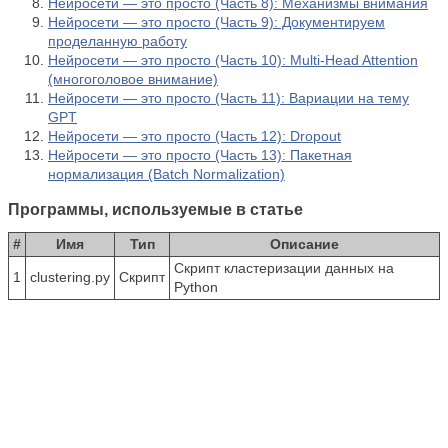
Нейросети — это просто (Часть 8): Механизмы внимания
Нейросети — это просто (Часть 9): Документируем
проделанную работу
Нейросети — это просто (Часть 10): Multi-Head Attention
(многоголовое внимание)
Нейросети — это просто (Часть 11): Вариации на тему
GPT
Нейросети — это просто (Часть 12): Dropout
Нейросети — это просто (Часть 13): Пакетная
нормализация (Batch Normalization)
Программы, используемые в статье
#
Имя
Тип
Описание
Скрипт кластеризации данных на
1
clustering.py
Скрипт
Python