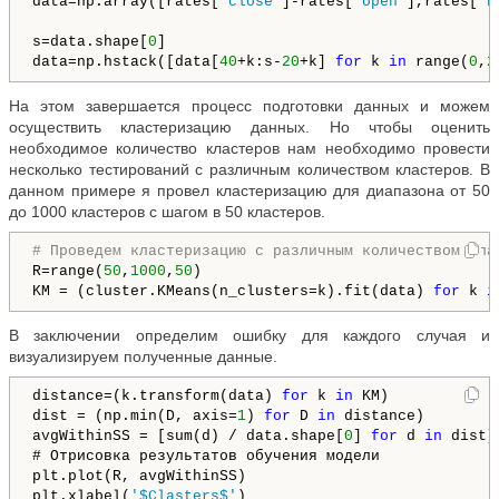
data=np.array([rates[
'close'
]-rates[
'open'
],rates[
'h
                                                    
s=data.shape[
0
]

data=np.hstack([data[
40
+k:s-
20
+k] 
for
 k 
in
 range(
0
,
2
На этом завершается процесс подготовки данных и можем
осуществить кластеризацию данных. Но чтобы оценить
необходимое количество кластеров нам необходимо провести
несколько тестирований с различным количеством кластеров. В
данном примере я провел кластеризацию для диапазона от 50
до 1000 кластеров с шагом в 50 кластеров.
# Проведем кластеризацию с различным количеством кла
R=range(
50
,
1000
,
50
)

KM = (cluster.KMeans(n_clusters=k).fit(data) 
for
 k 
i
В заключении определим ошибку для каждого случая и
визуализируем полученные данные.
distance=(k.transform(data) 
for
 k 
in
 KM)             
dist = (np.min(D, axis=
1
) 
for
 D 
in
 distance)

avgWithinSS = [sum(d) / data.shape[
0
] 
for
 d 
in
 dist]

# Отрисовка результатов обучения модели

plt.plot(R, avgWithinSS)

plt.xlabel(
'$Clasters$'
)
