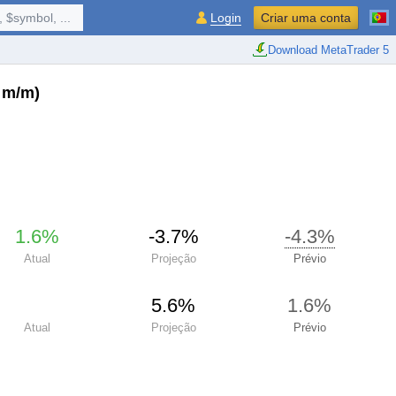
 $symbol, ...
Login
Criar uma conta
Download MetaTrader 5
 m/m)
1.6%
-3.7%
-4.3%
Atual
Projeção
Prévio
5.6%
1.6%
Atual
Projeção
Prévio