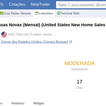
PS
Cotações
MetaTrader
Digite
/
para pesquisar: @user,
Guia Redes Neurais
Calendário
Terminal Web
asas Novas (Mensal)
(United States New Home Sales
USD, Dólar dos Estados Unidos
 Censo dos Estados Unidos (Census Bureau)
MODERADA
Importância
17
Dias
co
Histórico
Widget