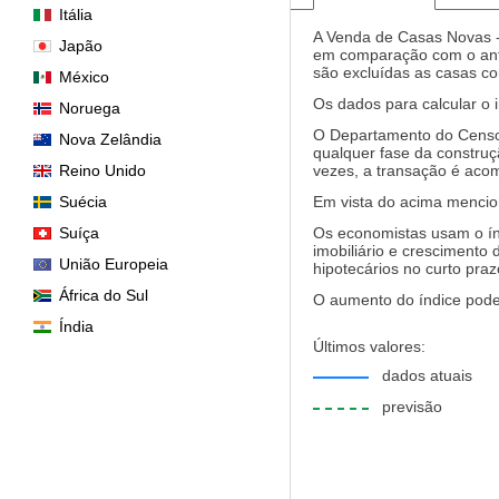
Itália
A Venda de Casas Novas -
Japão
em comparação com o anteri
são excluídas as casas con
México
Os dados para calcular o i
Noruega
O Departamento do Censo 
Nova Zelândia
qualquer fase da constru
Reino Unido
vezes, a transação é aco
Suécia
Em vista do acima mencio
Suíça
Os economistas usam o ín
imobiliário e crescimento
União Europeia
hipotecários no curto praz
África do Sul
O aumento do índice pode 
Índia
Últimos valores:
dados atuais
previsão