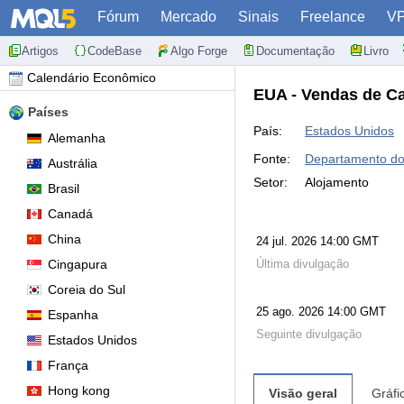
Fórum
Mercado
Sinais
Freelance
V
Artigos
CodeBase
Algo Forge
Documentação
Livro
Calendário Econômico
EUA - Vendas de C
Países
País:
Estados Unidos
Alemanha
Fonte:
Departamento do
Austrália
Setor:
Alojamento
Brasil
Canadá
China
24 jul. 2026 14:00 GMT
Cingapura
Última divulgação
Coreia do Sul
25 ago. 2026 14:00 GMT
Espanha
Seguinte divulgação
Estados Unidos
França
Hong kong
Visão geral
Gráfi