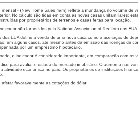
 mensal - (New Home Sales m/m) reflete a mundança no volume de ve
or. No cálculo são tidas em conta as novas casas unifamiliares; esta e
struídas por proprietários de terrenos e casas feitas para locação.
ndicador são fornecidos pela National Association of Realtors dos EUA
dos EUA define a venda de uma nova casa como a aceitação de depósi
ção, em alguns casos, até mesmo antes da emissão das licenças de c
mpanhada por um empréstimo hipotecário.
nado, o indicador é considerado importante, em comparação com as v
dice para avaliar o estado do mercado imobiliário. O aumento nas v
 da atividade econômica no país. Os proprietários de instituições fina
o.
afetar favoravelmente as cotações do dólar.