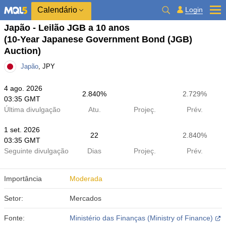
Calendário
Login
Japão - Leilão JGB a 10 anos
(10-Year Japanese Government Bond (JGB)
Auction)
Japão
, JPY
4 ago. 2026
2.840%
2.729%
03:35 GMT
Última divulgação
Atu.
Projeç.
Prév.
1 set. 2026
22
2.840%
03:35 GMT
Seguinte divulgação
Dias
Projeç.
Prév.
Importância
Moderada
Setor:
Mercados
Fonte:
Ministério das Finanças (Ministry of Finance)