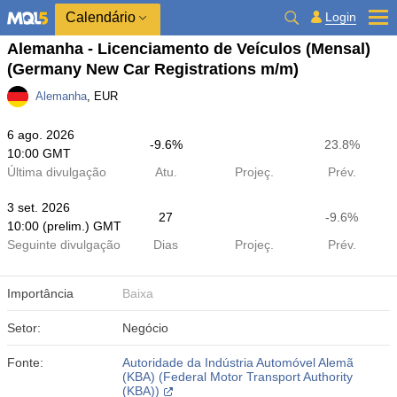
Calendário
Login
Alemanha - Licenciamento de Veículos (Mensal)
(Germany New Car Registrations m/m)
Alemanha
, EUR
6 ago. 2026
-9.6%
23.8%
10:00 GMT
Última divulgação
Atu.
Projeç.
Prév.
3 set. 2026
27
-9.6%
10:00 (prelim.) GMT
Seguinte divulgação
Dias
Projeç.
Prév.
Importância
Baixa
Setor:
Negócio
Fonte:
Autoridade da Indústria Automóvel Alemã
(KBA) (Federal Motor Transport Authority
(KBA))