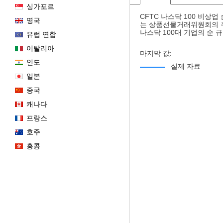
싱가포르
CFTC 나스닥 100 비상
영국
는 상품선물거래위원회의 주
나스닥 100대 기업의 순 
유럽 연합
이탈리아
마지막 값:
인도
실제 자료
일본
중국
캐나다
프랑스
호주
홍콩