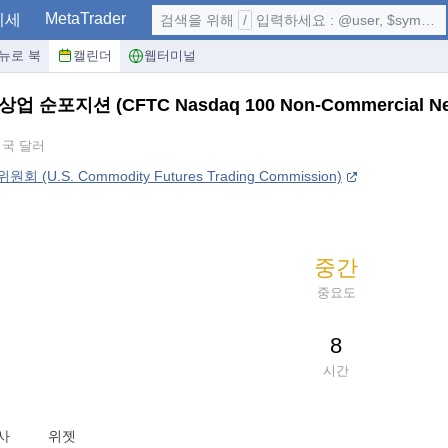
MetaTrader
시세
검색을 위해
/
입력하세요 : @user, $symbol, ...
뉴로 북
캘린더
웹터미널
 비상업 순포지션
(CFTC Nasdaq 100 Non-Commercial Net
미국 달러
 (U.S. Commodity Futures Trading Commission)
중간
중요도
8
시간
사
위젯