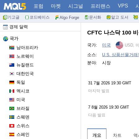
VPS
포럼
마켓
시그널
프리랜스
기고글
코드베이스
문서화
알고 도서
Algo Forge
경제 달력
CFTC 나스닥 100
국가
국가:
미국
USD, 
남아프리카
소스:
U.S. 상품선물거래위원회
노르웨이
분야:
시장
뉴질랜드
대한민국
독일
31 7월 2026 19:30 GMT
멕시코
마지막 발표
미국
7 8월 2026 19:30 GMT
브라질
다음 발표
스웨덴
스위스
스페인
개요
차트
역