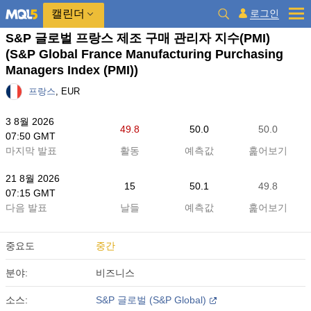
캘린더
로그인
S&P 글로벌 프랑스 제조 구매 관리자 지수(PMI)
(S&P Global France Manufacturing Purchasing
Managers Index (PMI))
프랑스
, EUR
3 8월 2026
49.8
50.0
50.0
07:50 GMT
마지막 발표
활동
예측값
훑어보기
21 8월 2026
15
50.1
49.8
07:15 GMT
다음 발표
날들
예측값
훑어보기
중요도
중간
분야:
비즈니스
소스:
S&P 글로벌 (S&P Global)