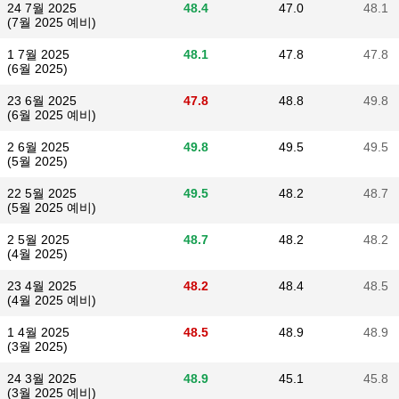
24 7월 2025
48.4
47.0
48.1
(7월 2025 예비)
1 7월 2025
48.1
47.8
47.8
(6월 2025)
23 6월 2025
47.8
48.8
49.8
(6월 2025 예비)
2 6월 2025
49.8
49.5
49.5
(5월 2025)
22 5월 2025
49.5
48.2
48.7
(5월 2025 예비)
2 5월 2025
48.7
48.2
48.2
(4월 2025)
23 4월 2025
48.2
48.4
48.5
(4월 2025 예비)
1 4월 2025
48.5
48.9
48.9
(3월 2025)
24 3월 2025
48.9
45.1
45.8
(3월 2025 예비)