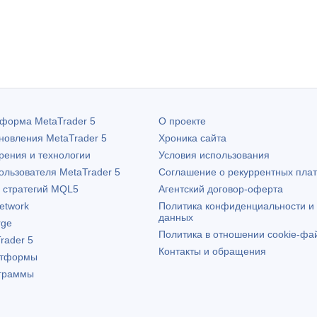
атформа
MetaTrader 5
О проекте
бновления
MetaTrader 5
Хроника сайта
рения и технологии
Условия использования
пользователя
MetaTrader 5
Соглашение о рекуррентных пла
х стратегий MQL5
Агентский договор-оферта
etwork
Политика конфиденциальности и
данных
rge
Политика в отношении cookie-фа
rader 5
Контакты и обращения
атформы
граммы