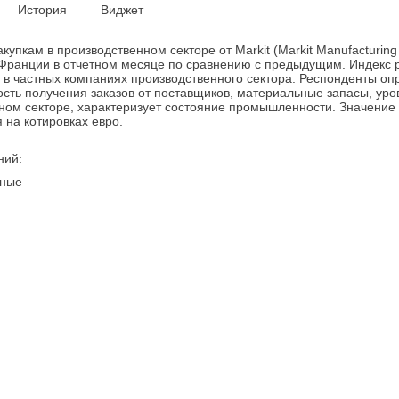
История
Виджет
купкам в производственном секторе от Markit (Markit Manufacturin
ранции в отчетном месяце по сравнению с предыдущим. Индекс 
в частных компаниях производственного сектора. Респонденты опр
рость получения заказов от поставщиков, материальные запасы, уро
ном секторе, характеризует состояние промышленности. Значение 
 на котировках евро.
ний:
нные