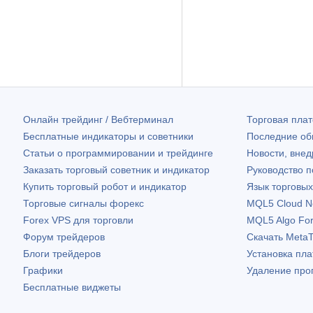
Онлайн трейдинг / Вебтерминал
Торговая пл
Бесплатные индикаторы и советники
Последние о
Статьи о программировании и трейдинге
Новости, внед
Заказать торговый советник и индикатор
Руководство 
Купить торговый робот и индикатор
Язык торговы
Торговые сигналы форекс
MQL5 Cloud N
Forex VPS для торговли
MQL5 Algo Fo
Форум трейдеров
Скачать
MetaT
Блоги трейдеров
Установка пл
Графики
Удаление про
Бесплатные виджеты