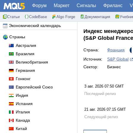
Форум
Маркет
Сигналы
Фриланс
V
Статьи
CodeBase
Algo Forge
Документация
Учебни
Экономический календарь
Индекс менеджеро
Страны
(S&P Global France
Австралия
Страна:
Франция
Бразилия
Источник:
S&P Global
Великобритания
Сектор:
Бизнес
Германия
Гонконг
3 авг. 2026 07:50 GMT
Европейский Союз
Последний релиз
Индия
Испания
21 авг. 2026 07:15 GMT
Италия
Следующий релиз
Канада
Китай