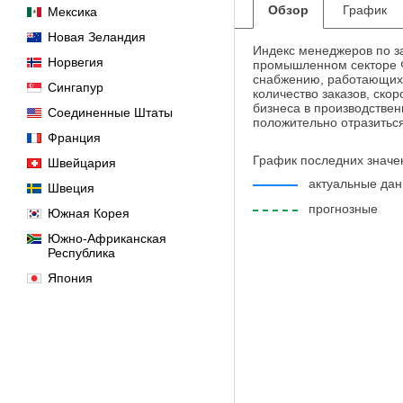
Обзор
График
Мексика
Новая Зеландия
Индекс менеджеров по за
Норвегия
промышленном секторе Ф
снабжению, работающих 
Сингапур
количество заказов, ско
бизнеса в производствен
Соединенные Штаты
положительно отразиться
Франция
График последних значе
Швейцария
актуальные да
Швеция
прогнозные
Южная Корея
Южно-Африканская
Республика
Япония