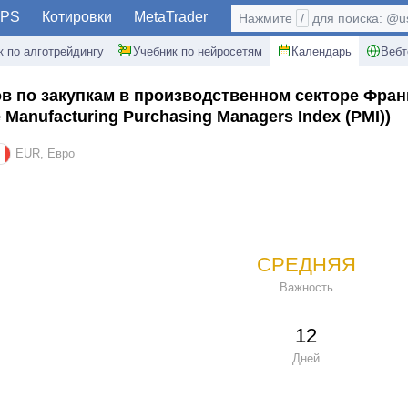
PS
Котировки
MetaTrader
Нажмите
/
для поиска: @use
к по алготрейдингу
Учебник по нейросетям
Календарь
Вебт
в по закупкам в производственном секторе Фран
 Manufacturing Purchasing Managers Index (PMI))
EUR, Евро
СРЕДНЯЯ
Важность
12
Дней