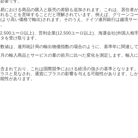
が必要です。
貿易における商品の購入と販売の差額も追加されます。これは、居住者
れることを意味することだと理解されています。例えば、グリーンコー
(より高い価格で輸出)されます。そのうえ、ドイツ連邦銀行は越境サ
す。
2,500ユーロ以上)、営利企業(12,500ユーロ以上)、海運会社(外国
ータを受け取ります。
の数値は、連邦統計局の輸出物価指数の場合のように、基準年に関連し
た月の輸入商品とサービスの量の前月に比べた変化を測定します。輸入
に含まれており、これは国際競争における経済の強さの基準となります
プラスと見なされ、通貨にプラスの影響を与える可能性があります。し
可能性があります。