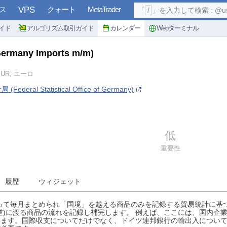
ス
VPS
クォート
MetaTrader
「
/
」を入力して検索 : @user, 
イド
アルゴリズム取引ガイド
カレンダー
Webターミナル
Germany Imports m/m)
EUR, ユーロ
deral Statistical Office of Germany)
低
重要性
履歴
ウィジェット
is)によって毎月まとめられ「国境」を越える商品のみを記録する貿易統計
逆)に渡る商品の流れを記録し補完します。 例えば、ここには、国内企
います。国際収支についてだけでなく、ドイツ連邦銀行の輸出入につい