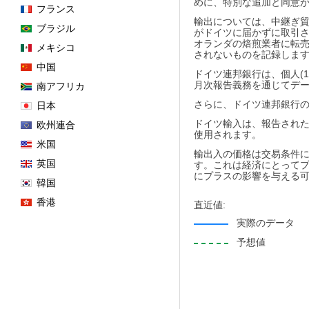
めに、特別な追加と同意
フランス
輸出については、中継ぎ
ブラジル
がドイツに届かずに取引さ
オランダの焙煎業者に転売
メキシコ
されないものを記録しま
中国
ドイツ連邦銀行は、個人(1
月次報告義務を通じてデ
南アフリカ
さらに、ドイツ連邦銀行
日本
ドイツ輸入は、報告され
欧州連合
使用されます。
米国
輸出入の価格は交易条件
英国
す。これは経済にとって
にプラスの影響を与える
韓国
香港
直近値:
実際のデータ
予想値