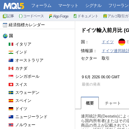
フォーラム
マーケット
シグナル
フリーラン
記事
コードベース
ドキュメント
アルゴ取引ガ
Algo Forge
経済指標カレンダー
ドイツ輸入前月比
(
国
国：
ドイツ
イタリア
情報源：
ドイツ連邦統計局 (Fe
インド
セクター
取引
オーストラリア
カナダ
シンガポール
9 6月 2026 06:00 GMT
スイス
最後の発表
スウェーデン
スペイン
概要
チャート
ドイツ
連邦統計局(Destat
ニュージーランド
ら国内所有者(またはその
ノルウェー
商品の売上が記載されて