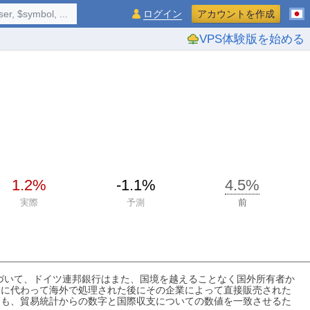
$symbol, ...
ログイン
アカウントを作成
VPS体験版を始める
1.2%
-1.1%
4.5%
実際
予測
前
に基づいて、ドイツ連邦銀行はまた、国境を越えることなく国外所有者か
業に代わって海外で処理された後にその企業によって直接販売された
ても、貿易統計からの数字と国際収支についての数値を一致させるた