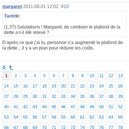
margaret
2011.08.01 12:02
#10
Tantrik
:
(1,37) Salutations ! Margaret, de combien le plafond de la
dette a-t-il été relevé ?
D'après ce que j'ai lu, personne n'a augmenté le plafond de
la dette... il y a un plan pour réduire les coûts.
1
2
3
4
5
6
7
8
9
10
11
12
13
14
15
16
17
18
19
20
21
22
23
24
25
26
27
28
29
30
31
32
33
34
35
36
37
38
39
40
41
42
43
44
45
46
47
48
49
50
51
52
53
54
55
56
57
58
59
60
61
62
63
64
65
66
67
68
69
70
71
72
73
74
75
76
77
78