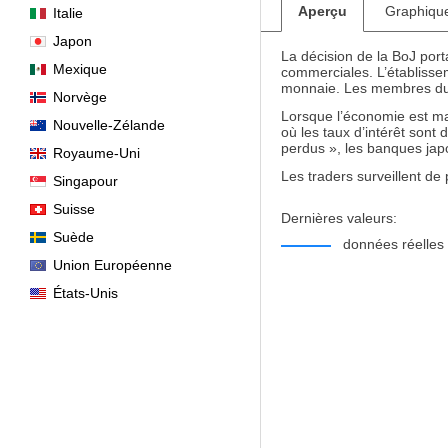
Aperçu
Graphiqu
Italie
Japon
La décision de la BoJ porta
Mexique
commerciales. L’établissem
monnaie. Les membres du c
Norvège
Lorsque l’économie est mau
Nouvelle-Zélande
où les taux d’intérêt son
perdus », les banques jap
Royaume-Uni
Les traders surveillent de 
Singapour
Suisse
Dernières valeurs:
Suède
données réelles
Union Européenne
États-Unis