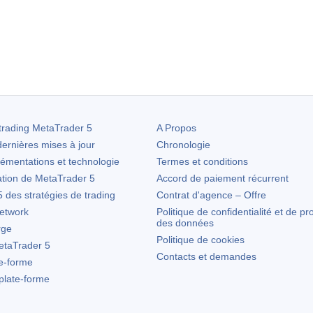
trading
MetaTrader 5
A Propos
ernières mises à jour
Chronologie
lémentations et technologie
Termes et conditions
ation de
MetaTrader 5
Accord de paiement récurrent
des stratégies de trading
Contrat d'agence – Offre
etwork
Politique de confidentialité et de pr
des données
rge
Politique de cookies
taTrader 5
Contacts et demandes
te-forme
 plate-forme