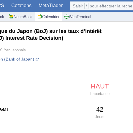
PS
Cotations
MetaTrader
Saisir
/
pour effectuer la recherche: @user, 
ok
NeuroBook
Calendrier
WebTerminal
ue du Japon (BoJ) sur les taux d’intérêt
) Interest Rate Decision)
Y, Yen japonais
n (Bank of Japan)
HAUT
Importance
42
) GMT
Jours