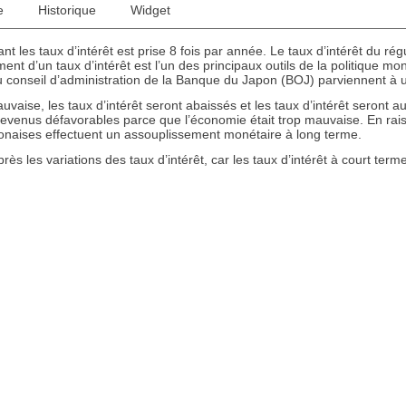
e
Historique
Widget
nt les taux d’intérêt est prise 8 fois par année. Le taux d’intérêt du r
ent d’un taux d’intérêt est l’un des principaux outils de la politique mo
onseil d’administration de la Banque du Japon (BOJ) parviennent à un 
vaise, les taux d’intérêt seront abaissés et les taux d’intérêt seront
t devenus défavorables parce que l’économie était trop mauvaise. En ra
onaises effectuent un assouplissement monétaire à long terme.
près les variations des taux d’intérêt, car les taux d’intérêt à court term