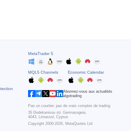
MetaTrader 5
MQL5 Channels
Economic Calendar
otection
Abonnez-vous aux actualités
algotrading
Pas un courtier, pas de vrais comptes de trading
35 Dodekanisou str, Germasogeia,
4043, Limassol, Cyprus
Copyright 2000-2026,
MetaQuotes Ltd