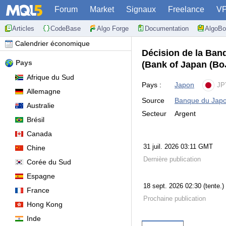
Forum
Market
Signaux
Freelance
V
Articles
CodeBase
Algo Forge
Documentation
AlgoBo
Calendrier économique
Décision de la Banq
Pays
(Bank of Japan (BoJ
Afrique du Sud
Pays :
Japon
JP
Allemagne
Source
Banque du Japo
Australie
Secteur
Argent
Brésil
Canada
31 juil. 2026 03:11 GMT
Chine
Dernière publication
Corée du Sud
Espagne
18 sept. 2026 02:30 (tente.
France
Prochaine publication
Hong Kong
Inde