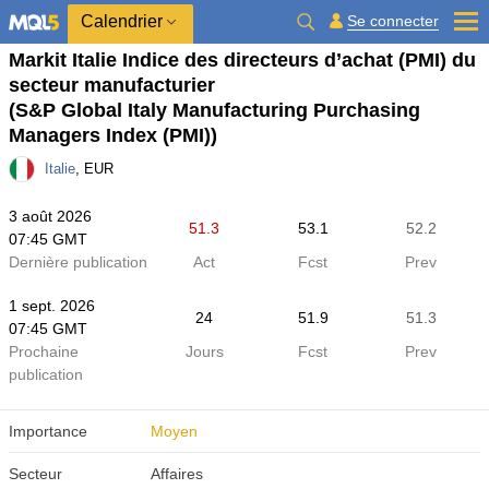
Calendrier
Se connecter
Markit Italie Indice des directeurs d’achat (PMI) du
secteur manufacturier
(S&P Global Italy Manufacturing Purchasing
Managers Index (PMI))
Italie
, EUR
3 août 2026
51.3
53.1
52.2
07:45 GMT
Dernière publication
Act
Fcst
Prev
1 sept. 2026
24
51.9
51.3
07:45 GMT
Prochaine
Jours
Fcst
Prev
publication
Importance
Moyen
Secteur
Affaires