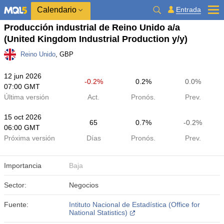
Calendario
Entrada
Producción industrial de Reino Unido a/a
(United Kingdom Industrial Production y/y)
Reino Unido
, GBP
12 jun 2026
-0.2%
0.2%
0.0%
07:00 GMT
Última versión
Act.
Pronós.
Prev.
15 oct 2026
65
0.7%
-0.2%
06:00 GMT
Próxima versión
Días
Pronós.
Prev.
Importancia
Baja
Sector:
Negocios
Fuente:
Intituto Nacional de Estadística (Office for
National Statistics)