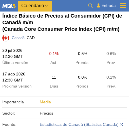
Calendario
Entrada
Índice Básico de Precios al Consumidor (CPI) de
Canadá m/m
(Canada Core Consumer Price Index (CPI) m/m)
Canadá
, CAD
20 jul 2026
0.1%
0.5%
0.6%
12:30 GMT
Última versión
Act.
Pronós.
Prev.
17 ago 2026
11
0.0%
0.1%
12:30 GMT
Próxima versión
Días
Pronós.
Prev.
Importancia
Media
Sector:
Precios
Fuente:
Estadísticas de Canadá (Statistics Canada)