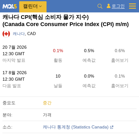
캘린더
로그인
캐나다 CPI(핵심 소비자 물가 지수)
(Canada Core Consumer Price Index (CPI) m/m)
캐나다
, CAD
20 7월 2026
0.1%
0.5%
0.6%
12:30 GMT
마지막 발표
활동
예측값
훑어보기
17 8월 2026
10
0.0%
0.1%
12:30 GMT
다음 발표
날들
예측값
훑어보기
중요도
중간
분야:
가격
소스:
캐나다 통계청 (Statistics Canada)