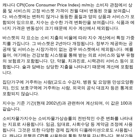
캐나다 CPI(Core Consumer Price Index) m/m는 소비자 관점에서 상
품 및 서비스의 고정 바스켓 가격이 전월 대비 변동된 것을 보여줍니
다. 바스켓에는 변하지 않거나 동등한 품질과 양의 상품과 서비스가 포
함되어 있으므로, 지수는 순수한 가격 변화만을 보여줍니다. 식품과 에
너지 가격은 변동성이 크기 때문에 지수 계산에서 제외됩니다.
바스켓의 각 요소는 소비 지출의 비율에 따라 지수 계산에서 특정 가중
치를 가집니다. 그 바스켓은 2년마다 개정됩니다. 정부가 제공하는 공
공재 및 서비스는 시장가격이 없는 경우 바스켓에서 제외됩니다. 예를
들어, 여기에는 건강보험 시스템을 통해 받는 의료 서비스와 일부 유형
의 보험료가 포함됩니다. 단, 약물, 치과진료, 시력관리 서비스 등이 포
함됩니다. 술과 담배는 상당한 지출을 나타내기 때문에 계산에 포함됩
니다.
집단가구에 거주하는 사람(교도소 수감자, 병원 및 요양원 만성요양환
자), 인도 보호구역에 거주하는 사람, 외국의 공식 대표자 등은 통계로
포함되지 않습니다.
지수는 기준 기간(현재 2002년)과 관련하여 계산되며, 이 값은 100과
같습니다.
소비자물가지수는 소비자물가상승률의 전반적인 수준 변화를 나타내
는 지표로 사용됩니다. 임금, 임대료, 사회수당 등 계약금 조정에 사용
됩니다. 그것은 또한 다양한 경제 집계의 디플레이션으로도 사용됩니
다. 캐나다 은행은 CPI를 사용하여 통화 정책을 감시합니다. 분석가들